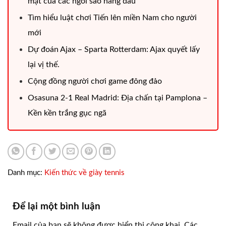
mặt của các ngôi sao hàng đầu
Tìm hiểu luật chơi Tiến lên miền Nam cho người
mới
Dự đoán Ajax – Sparta Rotterdam: Ajax quyết lấy
lại vị thế.
Cộng đồng người chơi game đông đảo
Osasuna 2-1 Real Madrid: Địa chấn tại Pamplona –
Kền kền trắng gục ngã
Danh mục:
Kiến thức về giày tennis
Để lại một bình luận
Email của bạn sẽ không được hiển thị công khai.
Các