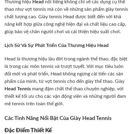
Thương hiệu
Head
nổi tiếng không chỉ về các dụng cụ thể
thao như vợt tennis mà còn về những sản phẩm giày tennis
chất lượng cao. Giày tennis Head được biết đến với khả
năng kết hợp giữa công nghệ hiện đại và chất liệu cao cấp,
giúp bảo vệ chân người chơi và cải thiện hiệu suất chơi.
Lịch Sử Và Sự Phát Triển Của Thương Hiệu Head
Head là thương hiệu lâu đời trong ngành thể thao, đặc biệt
là trong các môn tennis và trượt tuyết. Với mục tiêu luôn
đổi mới và phát triển, Head không ngừng cải tiến các sản
phẩm của mình, từ vợt tennis cho đến giày thể thao. Giày
Head Tennis
mang đậm chất thể thao chuyên nghiệp, với
thiết kế tối ưu cho các vận động viên và những người đam
mê tennis trên toàn thế giới.
Các Tính Năng Nổi Bật Của Giày Head Tennis
Đặc Điểm Thiết Kế