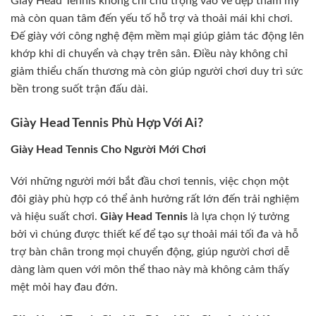
Giày Head Tennis không chỉ chú trọng vào vẻ đẹp thẩm mỹ
mà còn quan tâm đến yếu tố hỗ trợ và thoải mái khi chơi.
Đế giày với công nghệ đệm mềm mại giúp giảm tác động lên
khớp khi di chuyển và chạy trên sân. Điều này không chỉ
giảm thiểu chấn thương mà còn giúp người chơi duy trì sức
bền trong suốt trận đấu dài.
Giày Head Tennis Phù Hợp Với Ai?
Giày Head Tennis Cho Người Mới Chơi
Với những người mới bắt đầu chơi tennis, việc chọn một
đôi giày phù hợp có thể ảnh hưởng rất lớn đến trải nghiệm
và hiệu suất chơi.
Giày Head Tennis
là lựa chọn lý tưởng
bởi vì chúng được thiết kế để tạo sự thoải mái tối đa và hỗ
trợ bàn chân trong mọi chuyển động, giúp người chơi dễ
dàng làm quen với môn thể thao này mà không cảm thấy
mệt mỏi hay đau đớn.