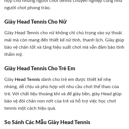
hợp cho những người chơi tennis chuyên nghiệp cũng như
người chơi phong trào.
Giày Head Tennis Cho Nữ
Giày Head Tennis cho nữ không chỉ chú trọng vào sự thoải
mái mà còn mang đến thiết kế nữ tính, thanh lịch. Giày giúp
bảo vệ chân tốt và tăng hiệu suất chơi mà vẫn đảm bảo tính
thẩm mỹ.
Giày Head Tennis Cho Trẻ Em
Giày
Head Tennis
dành cho trẻ em được thiết kế nhẹ
nhàng, dễ chịu và phù hợp với nhu cầu chơi thể thao của
trẻ. Với chất liệu thoáng khí và đế giày bền, giày Head giúp
bảo vệ đôi chân non nớt của trẻ và hỗ trợ việc học chơi
tennis một cách hiệu quả.
So Sánh Các Mẫu Giày Head Tennis