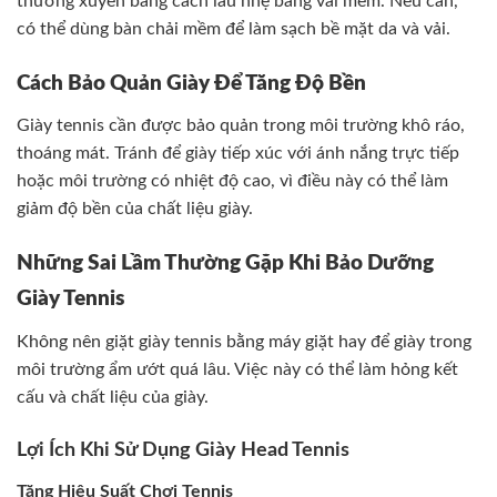
thường xuyên bằng cách lau nhẹ bằng vải mềm. Nếu cần,
có thể dùng bàn chải mềm để làm sạch bề mặt da và vải.
Cách Bảo Quản Giày Để Tăng Độ Bền
Giày tennis cần được bảo quản trong môi trường khô ráo,
thoáng mát. Tránh để giày tiếp xúc với ánh nắng trực tiếp
hoặc môi trường có nhiệt độ cao, vì điều này có thể làm
giảm độ bền của chất liệu giày.
Những Sai Lầm Thường Gặp Khi Bảo Dưỡng
Giày Tennis
Không nên giặt giày tennis bằng máy giặt hay để giày trong
môi trường ẩm ướt quá lâu. Việc này có thể làm hỏng kết
cấu và chất liệu của giày.
Lợi Ích Khi Sử Dụng Giày Head Tennis
Tăng Hiệu Suất Chơi Tennis