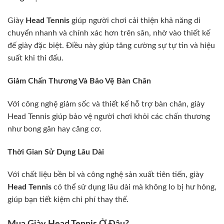
Giày
Head Tennis
giúp người chơi cải thiện khả năng di
chuyển nhanh và chính xác hơn trên sân, nhờ vào thiết kế
đế giày đặc biệt. Điều này giúp tăng cường sự tự tin và hiệu
suất khi thi đấu.
Giảm Chấn Thương Và Bảo Vệ Bàn Chân
Với công nghệ giảm sốc và thiết kế hỗ trợ bàn chân, giày
Head Tennis giúp bảo vệ người chơi khỏi các chấn thương
như bong gân hay căng cơ.
Thời Gian Sử Dụng Lâu Dài
Với chất liệu bền bỉ và công nghệ sản xuất tiên tiến, giày
Head Tennis
có thể sử dụng lâu dài mà không lo bị hư hỏng,
giúp bạn tiết kiệm chi phí thay thế.