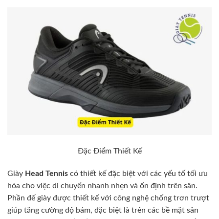
Đặc Điểm Thiết Kế
Giày
Head Tennis
có thiết kế đặc biệt với các yếu tố tối ưu
hóa cho việc di chuyển nhanh nhẹn và ổn định trên sân.
Phần đế giày được thiết kế với công nghệ chống trơn trượt
giúp tăng cường độ bám, đặc biệt là trên các bề mặt sân