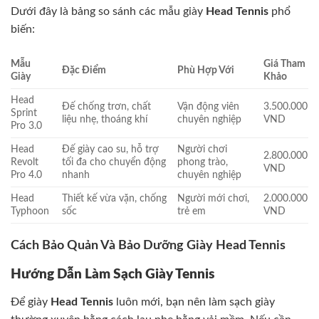
Dưới đây là bảng so sánh các mẫu giày
Head Tennis
phổ
biến:
Mẫu
Giá Tham
Đặc Điểm
Phù Hợp Với
Giày
Khảo
Head
Đế chống trơn, chất
Vận động viên
3.500.000
Sprint
liệu nhẹ, thoáng khí
chuyên nghiệp
VND
Pro 3.0
Head
Đế giày cao su, hỗ trợ
Người chơi
2.800.000
Revolt
tối đa cho chuyển động
phong trào,
VND
Pro 4.0
nhanh
chuyên nghiệp
Head
Thiết kế vừa vặn, chống
Người mới chơi,
2.000.000
Typhoon
sốc
trẻ em
VND
Cách Bảo Quản Và Bảo Dưỡng Giày Head Tennis
Hướng Dẫn Làm Sạch Giày Tennis
Để giày
Head Tennis
luôn mới, bạn nên làm sạch giày