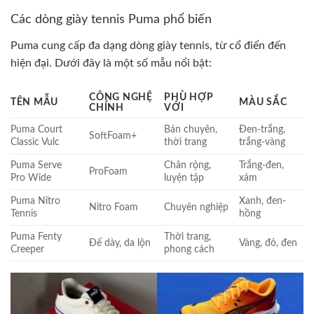
Các dòng giày tennis Puma phổ biến
Puma cung cấp đa dạng dòng giày tennis, từ cổ điển đến
hiện đại. Dưới đây là một số mẫu nổi bật:
CÔNG NGHỆ
PHÙ HỢP
TÊN MẪU
MÀU SẮC
CHÍNH
VỚI
Puma Court
Bán chuyên,
Đen-trắng,
SoftFoam+
Classic Vulc
thời trang
trắng-vàng
Puma Serve
Chân rộng,
Trắng-đen,
ProFoam
Pro Wide
luyện tập
xám
Puma Nitro
Xanh, đen-
Nitro Foam
Chuyên nghiệp
Tennis
hồng
Puma Fenty
Thời trang,
Đế dày, da lộn
Vàng, đỏ, đen
Creeper
phong cách