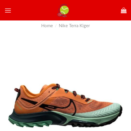
Skip
to
content
Home
Nike Terra Kiger
/