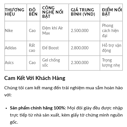
CÔNG
THƯƠNG
ĐỘ
GIÁ TRUNG
ĐIỂM NỔI
NGHỆ NỔI
HIỆU
BỀN
BÌNH (VND)
BẬT
BẬT
Phong
Đệm khí Air
Nike
Cao
2.500.000
cách hiện
Max
đại
Rất
Hỗ trợ vận
Adidas
Đế Boost
2.800.000
cao
động
Gel chống
Trọng
Asics
Cao
2.300.000
sốc
lượng nhẹ
Cam Kết Với Khách Hàng
Chúng tôi cam kết mang đến trải nghiệm mua sắm hoàn hảo
với:
Sản phẩm chính hãng 100%
: Mọi đôi giày đều được nhập
trực tiếp từ nhà sản xuất, kèm giấy tờ chứng minh nguồn
gốc.