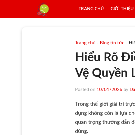
Skip
TRANG CHỦ
GIỚI THIỆU
to
content
Trang chủ
-
Blog tin tức
-
Hi
Hiểu Rõ Đi
Vệ Quyền L
Posted on
10/01/2026
by
Da
Trong thế giới giải trí t
dụng không còn là lựa ch
quan trọng thường dẫn đ
dùng.