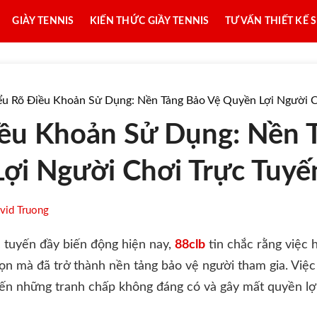
GIÀY TENNIS
KIẾN THỨC GIẦY TENNIS
TƯ VẤN THIẾT KẾ 
ểu Rõ Điều Khoản Sử Dụng: Nền Tảng Bảo Vệ Quyền Lợi Người C
ều Khoản Sử Dụng: Nền 
ợi Người Chơi Trực Tuyế
vid Truong
rực tuyến đầy biến động hiện nay,
88clb
tin chắc rằng việc 
ọn mà đã trở thành nền tảng bảo vệ người tham gia. Việc
ến những tranh chấp không đáng có và gây mất quyền lợ