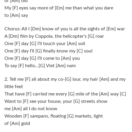
of
[Am]
old
My
[F]
eyes say more of
[Em]
me than what you dare
to
[Am]
say
Chorus: All I
[Dm]
know of you is all the sights of
[Em]
war
A
[Dm]
film by Coppola, the helicopter’s
[G]
roar
One
[F]
day
[G]
I’ll touch your
[Am]
soil
One
[F]
day I’ll
[G]
finally know my
[C]
soul
One
[F]
day
[G]
I’ll come to
[Am]
you
To say
[F]
hello…
[G]
Viet
[Am]
nam
2. Tell me
[F]
all about my co-
[G]
lour, my hair
[Am]
and my
little feet
That have
[F]
carried me every
[G]
mile of the
[Am]
way
[C]
Want to
[F]
see your house, your
[G]
streets show
me
[Am]
all I do not know
Wooden
[F]
sampans, floating
[G]
markets, light
of
[Am]
gold