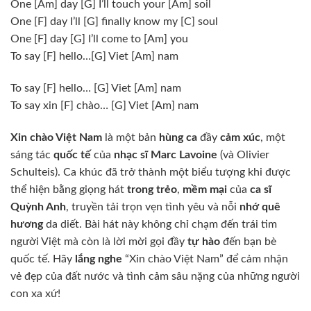
One
[Am]
day
[G]
I’ll touch your
[Am]
soil
One
[F]
day I’ll
[G]
finally know my
[C]
soul
One
[F]
day
[G]
I’ll come to
[Am]
you
To say
[F]
hello…
[G]
Viet
[Am]
nam
To say
[F]
hello…
[G]
Viet
[Am]
nam
To say xin
[F]
chào…
[G]
Viet
[Am]
nam
Xin chào Việt Nam
là một bản
hùng ca
đầy
cảm xúc
, một
sáng tác
quốc tế
của
nhạc sĩ Marc Lavoine
(và Olivier
Schulteis). Ca khúc đã trở thành một biểu tượng khi được
thể hiện bằng giọng hát
trong trẻo
,
mềm mại
của
ca sĩ
Quỳnh Anh
, truyền tải trọn vẹn tình yêu và nỗi
nhớ quê
hương
da diết. Bài hát này không chỉ chạm đến trái tim
người Việt mà còn là lời mời gọi đầy
tự hào
đến bạn bè
quốc tế. Hãy
lắng nghe
“Xin chào Việt Nam” để cảm nhận
vẻ đẹp của đất nước và tình cảm sâu nặng của những người
con xa xứ!