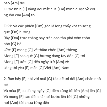
bao
[Am]
đời
Được nhìn
[F]
bằng đôi mắt của
[Em]
mình được về cội
nguồn của
[Am]
tôi
ĐK1: Và các phiến
[Dm]
góc lá lòng thấy xót thương
quê
[Em]
hương
Bầy
[Dm]
trực thăng bay trên cao tàn phá xóm thôn
nhỏ
[G]
bé
Ước
[F]
mong
[G]
về thăm chốn
[Am]
thiêng
Mong
[F]
sao quê
[G]
hương dang tay đón
[C]
tôi
Mong
[F]
ước
[G]
đến ngày trở
[Am]
về
Lòng tôi yêu
[F]
mến
[G]
Việt
[Am]
Nam
2. Bạn hãy
[F]
nói với mái
[G]
tóc để tôi đôi
[Am]
chân nhỏ
bé
Và màu
[F]
da đang ngày
[G]
đêm cùng tôi lớn
[Am]
lên
[C]
Và mong
[F]
sao đôi chân sẽ bước lên tới
[G]
những
nơi
[Am]
tôi chưa từng đến