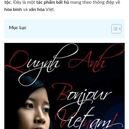
tộc
. Đây là một
tác phẩm bất hủ
mang theo thông điệp về
hòa bình
và
văn hóa
Việt.
Mục Lục