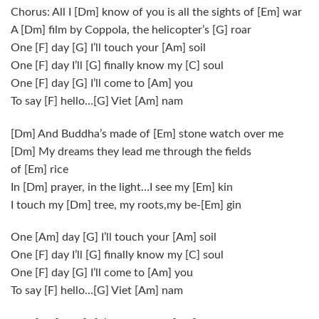
Chorus: All I
[Dm]
know of you is all the sights of
[Em]
war
A
[Dm]
film by Coppola, the helicopter’s
[G]
roar
One
[F]
day
[G]
I’ll touch your
[Am]
soil
One
[F]
day I’ll
[G]
finally know my
[C]
soul
One
[F]
day
[G]
I’ll come to
[Am]
you
To say
[F]
hello…
[G]
Viet
[Am]
nam
[Dm]
And Buddha’s made of
[Em]
stone watch over me
[Dm]
My dreams they lead me through the fields
of
[Em]
rice
In
[Dm]
prayer, in the light…I see my
[Em]
kin
I touch my
[Dm]
tree, my roots,my be-
[Em]
gin
One
[Am]
day
[G]
I’ll touch your
[Am]
soil
One
[F]
day I’ll
[G]
finally know my
[C]
soul
One
[F]
day
[G]
I’ll come to
[Am]
you
To say
[F]
hello…
[G]
Viet
[Am]
nam