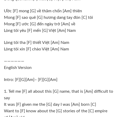
Ước
[F]
mong
[G]
về thăm chốn
[Am]
thiên
Mong
[F]
sao quê
[G]
hương dang tay đón
[C]
tôi
Mong
[F]
ước
[G]
đến ngày trở
[Am]
về
Lòng tôi yêu
[F]
mến
[G]
Việt
[Am]
Nam
Lòng tôi tha
[F]
thiết Việt
[Am]
Nam
Lòng tôi xin
[F]
chào Việt
[Am]
Nam
——————
English Version
Intro:
[F]
[G]
[Am]
–
[F]
[G]
[Am]
1. Tell me
[F]
all about this
[G]
name, that is
[Am]
difficult to
say
It was
[F]
given me the
[G]
day I was
[Am]
born
[C]
Want to
[F]
know about the
[G]
stories of the
[C]
empire