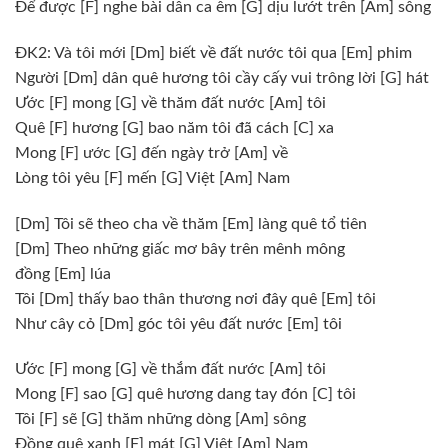
Để được
[F]
nghe bài dân ca êm
[G]
dịu lướt trên
[Am]
sông
ĐK2: Và tôi mới
[Dm]
biết về đất nước tôi qua
[Em]
phim
Người
[Dm]
dân quê hương tôi cầy cấy vui trông lời
[G]
hát
Ước
[F]
mong
[G]
về thăm đất nước
[Am]
tôi
Quê
[F]
hương
[G]
bao năm tôi đã cách
[C]
xa
Mong
[F]
ước
[G]
đến ngày trở
[Am]
về
Lòng tôi yêu
[F]
mến
[G]
Việt
[Am]
Nam
[Dm]
Tôi sẽ theo cha về thăm
[Em]
làng quê tổ tiên
[Dm]
Theo những giấc mơ bây trên mênh mông
đồng
[Em]
lúa
Tôi
[Dm]
thấy bao thân thương nơi đây quê
[Em]
tôi
Như cây cỏ
[Dm]
góc tôi yêu đất nước
[Em]
tôi
Ước
[F]
mong
[G]
về thắm đất nước
[Am]
tôi
Mong
[F]
sao
[G]
quê hương dang tay đón
[C]
tôi
Tôi
[F]
sẽ
[G]
thăm những dòng
[Am]
sông
Đồng quê xanh
[F]
mát
[G]
Việt
[Am]
Nam