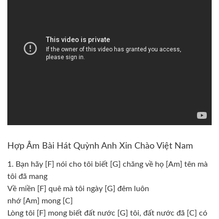
Hợp Âm Bài Hát Quỳnh Anh Xin Chào Việt Nam
1. Bạn hãy
[F]
nói cho tôi biết
[G]
chăng về họ
[Am]
tên mà
tôi đã mang
Về miền
[F]
quê mà tôi ngày
[G]
đêm luôn
nhớ
[Am]
mong
[C]
Lòng tôi
[F]
mong biết đất nước
[G]
tôi, đất nước đã
[C]
có