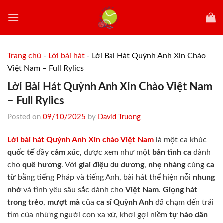
Skip
to
content
Trang chủ
-
Lời bài hát
-
Lời Bài Hát Quỳnh Anh Xin Chào
Việt Nam – Full Rylics
Lời Bài Hát Quỳnh Anh Xin Chào Việt Nam
– Full Rylics
Posted on
09/10/2025
by
David Truong
Lời bài hát Quỳnh Anh Xin chào Việt Nam
là một ca khúc
quốc tế
đầy
cảm xúc
, được xem như một
bản tình ca
dành
cho
quê hương
. Với
giai điệu
du dương
,
nhẹ nhàng
cùng
ca
từ
bằng tiếng Pháp và tiếng Anh, bài hát thể hiện nỗi
nhung
nhớ
và tình yêu sâu sắc dành cho
Việt Nam
.
Giọng hát
trong trẻo
,
mượt mà
của
ca sĩ Quỳnh Anh
đã chạm đến trái
tim của những người con xa xứ, khơi gợi niềm
tự hào dân