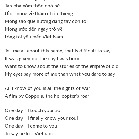
Tàn phá xóm thôn nhỏ bé
Ước mong về thăm chốn thiêng
Mong sao quê hương dang tay đón tôi
Mong ước đến ngày trở về
Lòng tôi yêu mến Việt Nam
Tell me all about this name, that is difficult to say
It was given me the day I was born
Want to know about the stories of the empire of old
My eyes say more of me than what you dare to say
All I know of you is all the sights of war
A film by Coppola, the helicopter’s roar
One day I’ll touch your soil
One day I’ll finally know your soul
One day I’ll come to you
To say hello… Vietnam