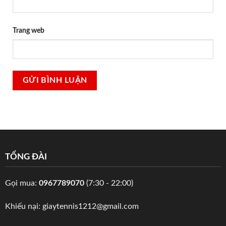
Trang web
TỔNG ĐÀI
Gọi mua:
0967789070
(7:30 - 22:00)
Khiếu nại:
giaytennis1212@gmail.com