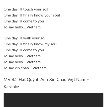
One day I’ll touch your soil
One day I’ll finally know your soul
One day I’ll come to you
To say hello… Vietnam
One day I’ll walk your soil
One day I’ll finally know my soul
One day I’ll come to you
To say hello… Vietnam
To say hello… Vietnam
To say xin chao… Vietnam
MV Bài Hát Quỳnh Anh Xin Chào Việt Nam –
Karaoke