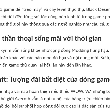
 game để “treo máy” và cày level thực thụ, Black Desert
 chi tiết đến từng sợi tóc cùng nền kinh tế trong game p
ong thế giới này thông qua các nghề nghiệp như câu cá, g
 thần thoại sống mãi với thời gian
Skyrim vẫn sống khỏe nhờ cộng đồng Modding hùng hậu. 
toàn khác với các bản mod đồ họa và nội dung mới. Sự tự
hiến game thủ quay lại hết lần này đến lần khác.
aft: Tượng đài bất diệt của dòng g
 nhập vai nào hoàn thiện nếu thiếu WOW. Với những bả
hế giới Azeroth vẫn là nơi tụ hội của hàng triệu chiến b
hồ đòi hỏi sự phối hợp đồng đội cực cao là đặc sản của t