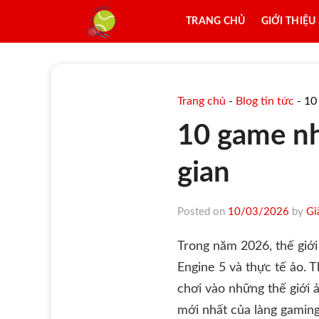
Skip
TRANG CHỦ
GIỚI THIỆU
to
content
Trang chủ
-
Blog tin tức
-
10
10 game nh
gian
Posted on
10/03/2026
by
Gi
Trong năm 2026, thế giới
Engine 5 và thực tế ảo. T
chơi vào những thế giới 
mới nhất của làng gaming