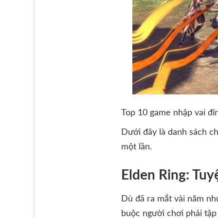
Top 10 game nhập vai đỉn
Dưới đây là danh sách chi
một lần.
Elden Ring: Tuy
Dù đã ra mắt vài năm như
buộc người chơi phải tập