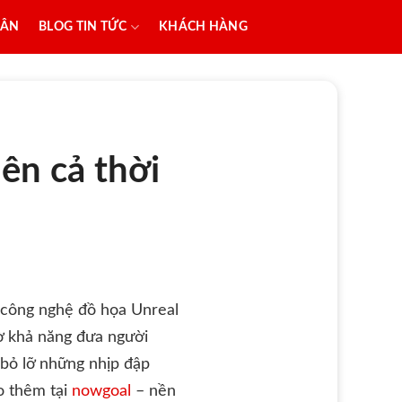
SÂN
BLOG TIN TỨC
KHÁCH HÀNG
ên cả thời
c công nghệ đồ họa Unreal
ờ khả năng đưa người
 bỏ lỡ những nhịp đập
o thêm tại
nowgoal
– nền