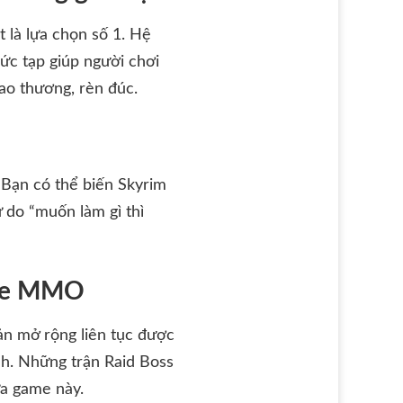
 là lựa chọn số 1. Hệ
hức tạp giúp người chơi
iao thương, rèn đúc.
Bạn có thể biến Skyrim
 do “muốn làm gì thì
ame MMO
n mở rộng liên tục được
inh. Những trận Raid Boss
ựa game này.