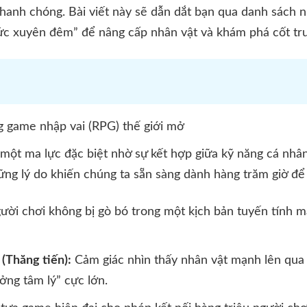
nhanh chóng. Bài viết này sẽ dẫn dắt bạn qua danh sách
ức xuyên đêm” để nâng cấp nhân vật và khám phá cốt tr
g game nhập vai (RPG) thế giới mở
ột ma lực đặc biệt nhờ sự kết hợp giữa kỹ năng cá nhân
ững lý do khiến chúng ta sẵn sàng dành hàng trăm giờ để 
ời chơi không bị gò bó trong một kịch bản tuyến tính mà
(Thăng tiến):
Cảm giác nhìn thấy nhân vật mạnh lên qua 
ởng tâm lý” cực lớn.