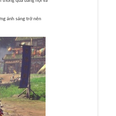
i thông qua bang hội và
ứng ánh sáng trở nên