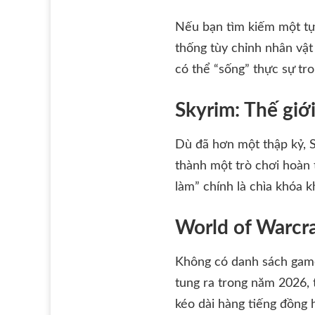
Nếu bạn tìm kiếm một tựa
thống tùy chỉnh nhân vật
có thể “sống” thực sự tr
Skyrim: Thế giới
Dù đã hơn một thập kỷ, 
thành một trò chơi hoàn 
làm” chính là chìa khóa k
World of Warcr
Không có danh sách game
tung ra trong năm 2026, t
kéo dài hàng tiếng đồng 