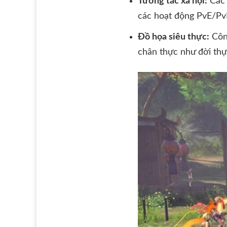
Tương tác xã hội:
Các 
các hoạt động PvE/Pv
Đồ họa siêu thực:
Công
chân thực như đời thự