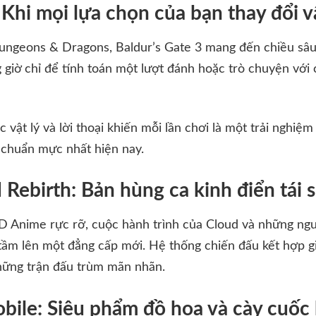
: Khi mọi lựa chọn của bạn thay đổi
Dungeons & Dragons, Baldur’s Gate 3 mang đến chiều sâu
 giờ chỉ để tính toán một lượt đánh hoặc trò chuyện vớ
ác vật lý và lời thoại khiến mỗi lần chơi là một trải nghiệ
 chuẩn mực nhất hiện nay.
I Rebirth: Bản hùng ca kinh điển tái 
D Anime rực rỡ, cuộc hành trình của Cloud và những ngư
ầm lên một đẳng cấp mới. Hệ thống chiến đấu kết hợp giữ
những trận đấu trùm mãn nhãn.
bile: Siêu phẩm đồ họa và cày cuốc