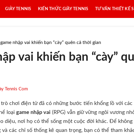
GIÀY TENNIS
KIẾN THỨC GIẦY TENNIS
TƯ VẤN THIẾT KẾ 
 game nhập vai khiến bạn “cày” quên cả thời gian
ập vai khiến bạn “cày” qu
ày Tennis Com
 trò chơi điện tử đã có những bước tiến khổng lồ với cá
hể loại
game nhập vai
(RPG) vẫn giữ vững ngôi vương nh
ảo diệu, nơi họ có thể sống một cuộc đời khác. Để không
 và các chỉ số thống kê quan trọng, bạn có thể tham khả