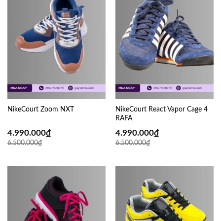
NikeCourt Zoom NXT
NikeCourt React Vapor Cage 4
RAFA
4.990.000
₫
4.990.000
₫
6.500.000
₫
6.500.000
₫