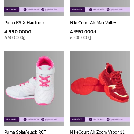
Puma RS-X Hardcourt
NikeCourt Air Max Volley
4.990.000
₫
4.990.000
₫
6.500.000
₫
6.500.000
₫
Puma SolarAttack RCT
NikeCourt Air Zoom Vapor 11