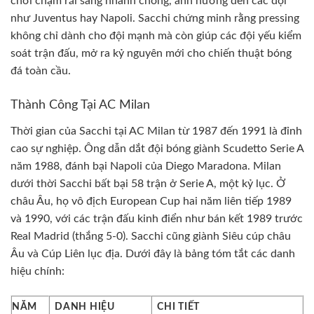
chơi chậm rãi sang nhanh chóng, ảnh hưởng đến các đội
như Juventus hay Napoli. Sacchi chứng minh rằng pressing
không chỉ dành cho đội mạnh mà còn giúp các đội yếu kiểm
soát trận đấu, mở ra kỷ nguyên mới cho chiến thuật bóng
đá toàn cầu.
Thành Công Tại AC Milan
Thời gian của Sacchi tại AC Milan từ 1987 đến 1991 là đỉnh
cao sự nghiệp. Ông dẫn dắt đội bóng giành Scudetto Serie A
năm 1988, đánh bại Napoli của Diego Maradona. Milan
dưới thời Sacchi bất bại 58 trận ở Serie A, một kỷ lục. Ở
châu Âu, họ vô địch European Cup hai năm liên tiếp 1989
và 1990, với các trận đấu kinh điển như bán kết 1989 trước
Real Madrid (thắng 5-0). Sacchi cũng giành Siêu cúp châu
Âu và Cúp Liên lục địa. Dưới đây là bảng tóm tắt các danh
hiệu chính:
NĂM
DANH HIỆU
CHI TIẾT