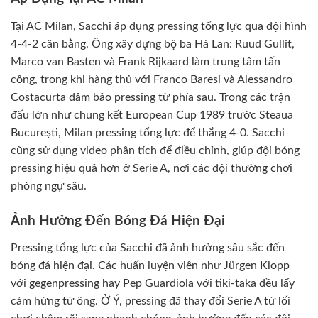
Tại AC Milan, Sacchi áp dụng pressing tổng lực qua đội hình
4-4-2 cân bằng. Ông xây dựng bộ ba Hà Lan: Ruud Gullit,
Marco van Basten và Frank Rijkaard làm trung tâm tấn
công, trong khi hàng thủ với Franco Baresi và Alessandro
Costacurta đảm bảo pressing từ phía sau. Trong các trận
đấu lớn như chung kết European Cup 1989 trước Steaua
București, Milan pressing tổng lực để thắng 4-0. Sacchi
cũng sử dụng video phân tích để điều chỉnh, giúp đội bóng
pressing hiệu quả hơn ở Serie A, nơi các đội thường chơi
phòng ngự sâu.
Ảnh Hưởng Đến Bóng Đá Hiện Đại
Pressing tổng lực của Sacchi đã ảnh hưởng sâu sắc đến
bóng đá hiện đại. Các huấn luyện viên như Jürgen Klopp
với gegenpressing hay Pep Guardiola với tiki-taka đều lấy
cảm hứng từ ông. Ở Ý, pressing đã thay đổi Serie A từ lối