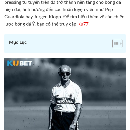
pressing từ tuyến trên đã trở thành nền tảng cho bóng đá
hiện đại, ảnh hưởng đến các huấn luyện viên như Pep
Guardiola hay Jurgen Klopp. Để tìm hiểu thêm về các chiến
lược bóng đá Ý, bạn có thể truy cập
Ku77
.
Mục Lục