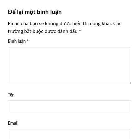
Để lại một bình luận
Email của bạn sẽ không được hiển thị công khai.
Các
trường bắt buộc được đánh dấu
*
Bình luận
*
Tên
Email