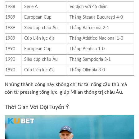
1988
Serie A
Vô địch với 45 điểm
1989
European Cup
Thắng Steaua București 4-0
1989
Siêu cúp châu Âu
Thắng Barcelona 2-1
1989
Cúp Liên lục địa
Thắng Atlético Nacional 1-0
1990
European Cup
Thắng Benfica 1-0
1990
Siêu cúp châu Âu
Thắng Sampdoria 3-1
1990
Cúp Liên lục địa
Thắng Olimpia 3-0
Những thành công này không chỉ từ tài năng cầu thủ mà
còn từ pressing tổng lực, giúp Milan thống trị châu Âu.
Thời Gian Với Đội Tuyển Ý