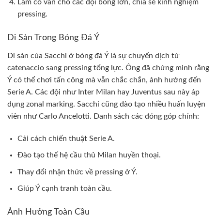
Làm cố vấn cho các đội bóng lớn, chia sẻ kinh nghiệm
pressing.
Di Sản Trong Bóng Đá Ý
Di sản của Sacchi ở bóng đá Ý là sự chuyển dịch từ
catenaccio sang pressing tổng lực. Ông đã chứng minh rằng
Ý có thể chơi tấn công mà vẫn chắc chắn, ảnh hưởng đến
Serie A. Các đội như Inter Milan hay Juventus sau này áp
dụng zonal marking. Sacchi cũng đào tạo nhiều huấn luyện
viên như Carlo Ancelotti. Danh sách các đóng góp chính:
Cải cách chiến thuật Serie A.
Đào tạo thế hệ cầu thủ Milan huyền thoại.
Thay đổi nhận thức về pressing ở Ý.
Giúp Ý cạnh tranh toàn cầu.
Ảnh Hưởng Toàn Cầu