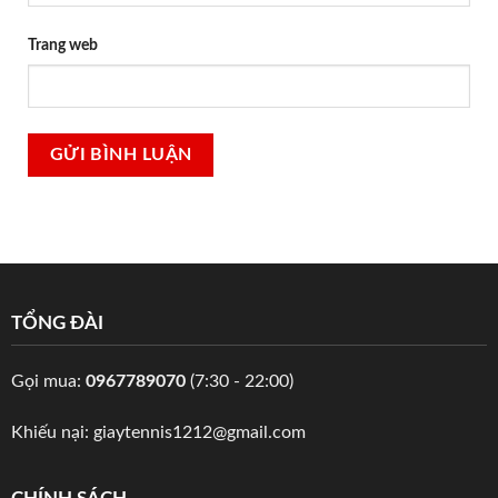
Trang web
TỔNG ĐÀI
Gọi mua:
0967789070
(7:30 - 22:00)
Khiếu nại:
giaytennis1212@gmail.com