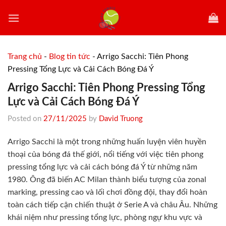
Skip
to
content
Trang chủ
-
Blog tin tức
-
Arrigo Sacchi: Tiên Phong
Pressing Tổng Lực và Cải Cách Bóng Đá Ý
Arrigo Sacchi: Tiên Phong Pressing Tổng
Lực và Cải Cách Bóng Đá Ý
Posted on
27/11/2025
by
David Truong
Arrigo Sacchi là một trong những huấn luyện viên huyền
thoại của bóng đá thế giới, nổi tiếng với việc tiên phong
pressing tổng lực và cải cách bóng đá Ý từ những năm
1980. Ông đã biến AC Milan thành biểu tượng của zonal
marking, pressing cao và lối chơi đồng đội, thay đổi hoàn
toàn cách tiếp cận chiến thuật ở Serie A và châu Âu. Những
khái niệm như pressing tổng lực, phòng ngự khu vực và