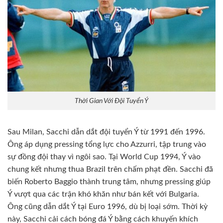
Thời Gian Với Đội Tuyển Ý
Sau Milan, Sacchi dẫn dắt đội tuyển Ý từ 1991 đến 1996.
Ông áp dụng pressing tổng lực cho Azzurri, tập trung vào
sự đồng đội thay vì ngôi sao. Tại World Cup 1994, Ý vào
chung kết nhưng thua Brazil trên chấm phạt đền. Sacchi đã
biến Roberto Baggio thành trung tâm, nhưng pressing giúp
Ý vượt qua các trận khó khăn như bán kết với Bulgaria.
Ông cũng dẫn dắt Ý tại Euro 1996, dù bị loại sớm. Thời kỳ
này, Sacchi cải cách bóng đá Ý bằng cách khuyến khích