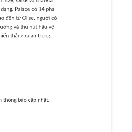
n. Eze, Olise và Mateta
 dạng. Palace có 14 pha
ạo đến từ Olise, người có
 tường và thu hút hậu vệ
hiến thắng quan trọng.
 thông báo cập nhật.