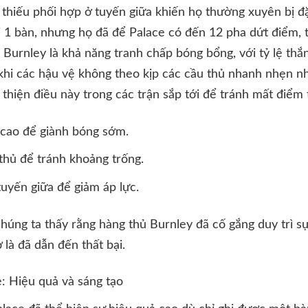
ự thiếu phối hợp ở tuyến giữa khiến họ thường xuyên bị đặ
i 1 bàn, nhưng họ đã để Palace có đến 12 pha dứt điểm, t
urnley là khả năng tranh chấp bóng bổng, với tỷ lệ thắ
khi các hậu vệ không theo kịp các cầu thủ nhanh nhẹn n
 thiện điều này trong các trận sắp tới để tránh mất điểm 
 cao để giành bóng sớm.
 thủ để tránh khoảng trống.
tuyến giữa để giảm áp lực.
chúng ta thấy rằng hàng thủ Burnley đã cố gắng duy trì s
là đã dẫn đến thất bại.
: Hiệu quả và sáng tạo