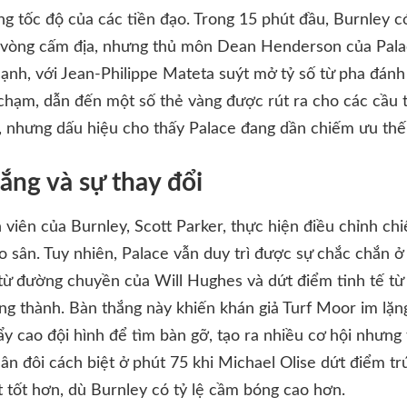
g tốc độ của các tiền đạo. Trong 15 phút đầu, Burnley có 
i vòng cấm địa, nhưng thủ môn Dean Henderson của Palac
nh, với Jean-Philippe Mateta suýt mở tỷ số từ pha đánh
 chạm, dẫn đến một số thẻ vàng được rút ra cho các cầu t
c, nhưng dấu hiệu cho thấy Palace đang dần chiếm ưu thế
ắng và sự thay đổi
n viên của Burnley, Scott Parker, thực hiện điều chỉnh ch
o sân. Tuy nhiên, Palace vẫn duy trì được sự chắc chắn ở
từ đường chuyền của Will Hughes và dứt điểm tinh tế từ
g thành. Bàn thắng này khiến khán giả Turf Moor im lặng
ẩy cao đội hình để tìm bàn gỡ, tạo ra nhiều cơ hội nhưng
ân đôi cách biệt ở phút 75 khi Michael Olise dứt điểm tr
t tốt hơn, dù Burnley có tỷ lệ cầm bóng cao hơn.