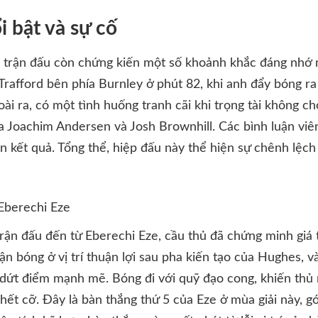
 bật và sự cố
, trận đấu còn chứng kiến một số khoảnh khắc đáng nhớ
rafford bên phía Burnley ở phút 82, khi anh đẩy bóng r
oài ra, có một tình huống tranh cãi khi trọng tài không 
 Joachim Andersen và Josh Brownhill. Các bình luận viên
 kết quả. Tổng thể, hiệp đấu này thể hiện sự chênh lệch
Eberechi Eze
rận đấu đến từ Eberechi Eze, cầu thủ đã chứng minh giá 
ận bóng ở vị trí thuận lợi sau pha kiến tạo của Hughes, v
 dứt điểm mạnh mẽ. Bóng đi với quỹ đạo cong, khiến thủ
hết cỡ. Đây là bàn thắng thứ 5 của Eze ở mùa giải này, 