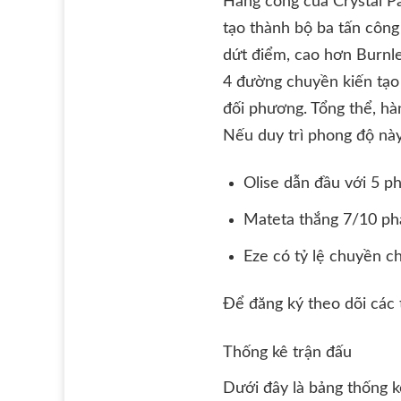
Hàng công của Crystal Pa
tạo thành bộ ba tấn công
dứt điểm, cao hơn Burnley
4 đường chuyền kiến tạo 
đối phương. Tổng thể, hà
Nếu duy trì phong độ này
Olise dẫn đầu với 5 p
Mateta thắng 7/10 ph
Eze có tỷ lệ chuyền c
Để đăng ký theo dõi các
Thống kê trận đấu
Dưới đây là bảng thống kê