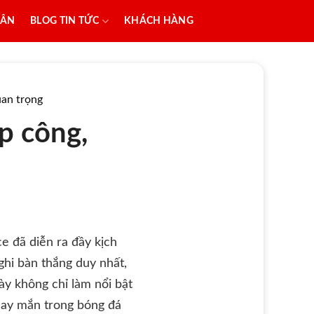
SÂN
BLOG TIN TỨC
KHÁCH HÀNG
uan trọng
ập công,
e đã diễn ra đầy kịch
ghi bàn thắng duy nhất,
ày không chỉ làm nổi bật
may mắn trong bóng đá