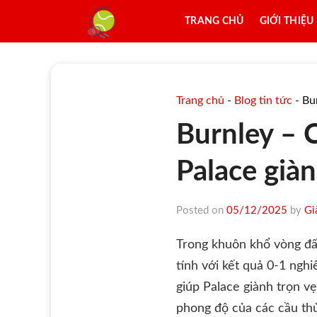
Skip
TRANG CHỦ
GIỚI THIỆU
to
content
Trang chủ
-
Blog tin tức
-
Bur
Burnley – C
Palace già
Posted on
05/12/2025
by
Gi
Trong khuôn khổ vòng đấu
tính với kết quả 0-1 ngh
giúp Palace giành trọn v
phong độ của các cầu thủ