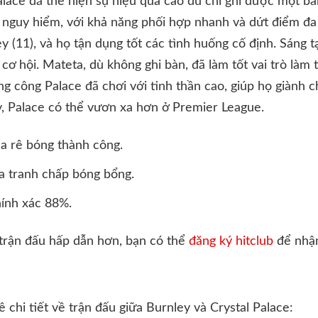
lace đã thể hiện sự hiệu quả cao dù chỉ ghi được một bà
 nguy hiểm, với khả năng phối hợp nhanh và dứt điểm đa
 (11), và họ tận dụng tốt các tình huống cố định. Sáng t
cơ hội. Mateta, dù không ghi bàn, đã làm tốt vai trò làm
ng công Palace đã chơi với tinh thần cao, giúp họ giành c
, Palace có thể vươn xa hơn ở Premier League.
ha rê bóng thành công.
a tranh chấp bóng bổng.
hính xác 88%.
 trận đấu hấp dẫn hơn, bạn có thể
đăng ký hitclub
để nhận
 chi tiết về trận đấu giữa Burnley và Crystal Palace: