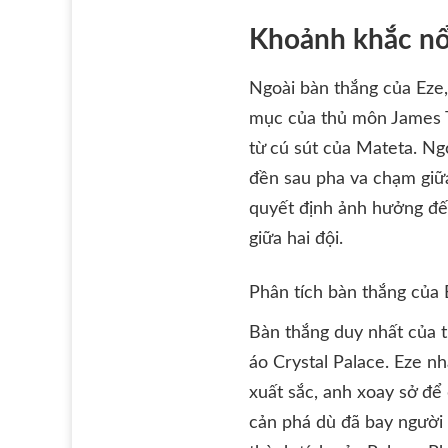
Khoảnh khắc nổi
Ngoài bàn thắng của Eze
mục của thủ môn James T
từ cú sút của Mateta. Ng
đền sau pha va chạm giữa
quyết định ảnh hưởng đến
giữa hai đội.
Phân tích bàn thắng của 
Bàn thắng duy nhất của t
áo Crystal Palace. Eze nh
xuất sắc, anh xoay sở để
cản phá dù đã bay người 