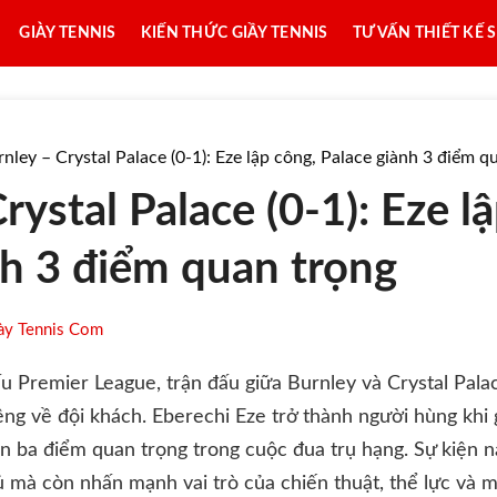
GIÀY TENNIS
KIẾN THỨC GIẦY TENNIS
TƯ VẤN THIẾT KẾ 
nley – Crystal Palace (0-1): Eze lập công, Palace giành 3 điểm q
rystal Palace (0-1): Eze l
nh 3 điểm quan trọng
ày Tennis Com
 Premier League, trận đấu giữa Burnley và Crystal Palac
iêng về đội khách. Eberechi Eze trở thành người hùng khi 
ẹn ba điểm quan trọng trong cuộc đua trụ hạng. Sự kiện n
 mà còn nhấn mạnh vai trò của chiến thuật, thể lực và 