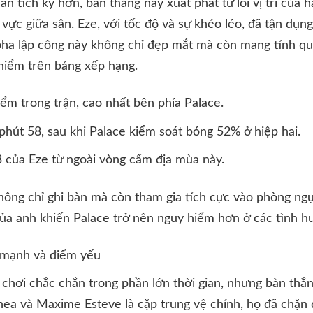
ân tích kỹ hơn, bàn thắng này xuất phát từ lỗi vị trí của 
vực giữa sân. Eze, với tốc độ và sự khéo léo, đã tận dụng
ha lập công này không chỉ đẹp mắt mà còn mang tính quy
hiểm trên bảng xếp hạng.
iểm trong trận, cao nhất bên phía Palace.
phút 58, sau khi Palace kiểm soát bóng 52% ở hiệp hai.
3 của Eze từ ngoài vòng cấm địa mùa này.
không chỉ ghi bàn mà còn tham gia tích cực vào phòng ngự
ủa anh khiến Palace trở nên nguy hiểm hơn ở các tình h
 mạnh và điểm yếu
chơi chắc chắn trong phần lớn thời gian, nhưng bàn thắ
hea và Maxime Esteve là cặp trung vệ chính, họ đã chặn