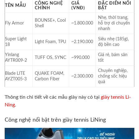
CÔNG NGHỆ
GIÁ
ĐẶC ĐIỂM NỔI
TÊN MẪU
CHÍNH
(VNĐ)
BẬT
Nhẹ, thời trang,
BOUNSE+, Cool
Fly Armor
~1.800.000
hỗ trợ di chuyển
Shell
nhanh
Super Light
Siêu nhẹ (185g),
Light Foam, TPU
~2.190.000
18
độ bền cao
Yinlang
Giá rẻ, bám sân
TUFF OS, SYNC
~990.000
AYTR009-2
tốt
Chuyên nghiệp,
Blade LITE
QUAKE FOAM,
~2.300.000
chống sốc hiệu
AYZT005-3
Carbon Fiber
quả
Thông tin chi tiết về các mẫu giày này có tại
giày tennis Li-
Ning
.
Công nghệ nổi bật trên giày tennis LiNing