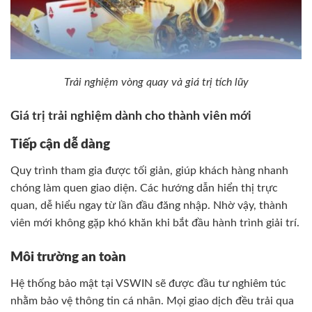
Trải nghiệm vòng quay và giá trị tích lũy
Giá trị trải nghiệm dành cho thành viên mới
Tiếp cận dễ dàng
Quy trình tham gia được tối giản, giúp khách hàng nhanh
chóng làm quen giao diện. Các hướng dẫn hiển thị trực
quan, dễ hiểu ngay từ lần đầu đăng nhập. Nhờ vậy, thành
viên mới không gặp khó khăn khi bắt đầu hành trình giải trí.
Môi trường an toàn
Hệ thống bảo mật tại VSWIN sẽ được đầu tư nghiêm túc
nhằm bảo vệ thông tin cá nhân. Mọi giao dịch đều trải qua