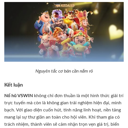
Nguyên tắc cơ bản cần nắm rõ
Kết luận
Nổ hũ VSWIN
không chỉ đơn thuần là một hình thức giải trí
trực tuyến mà còn là không gian trải nghiệm hiện đại, minh
bạch. Với giao diện cuốn hút, tính năng linh hoạt, nền tảng
mang lại sự thư giãn an toàn cho hội viên. Khi tham gia có
trách nhiệm, thành viên sẽ cảm nhận trọn vẹn giá trị, biến