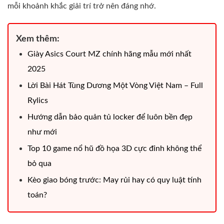
mỗi khoảnh khắc giải trí trở nên đáng nhớ.
Xem thêm:
Giày Asics Court MZ chính hãng mẫu mới nhất
2025
Lời Bài Hát Tùng Dương Một Vòng Việt Nam – Full
Rylics
Hướng dẫn bảo quản tủ locker để luôn bền đẹp
như mới
Top 10 game nổ hũ đồ họa 3D cực đỉnh không thể
bỏ qua
Kèo giao bóng trước: May rủi hay có quy luật tính
toán?