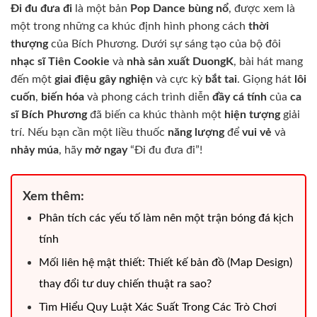
Đi đu đưa đi
là một bản
Pop Dance
bùng nổ
, được xem là
một trong những ca khúc định hình phong cách
thời
thượng
của Bích Phương. Dưới sự sáng tạo của bộ đôi
nhạc sĩ Tiên Cookie
và
nhà sản xuất DuongK
, bài hát mang
đến một
giai điệu
gây nghiện
và cực kỳ
bắt tai
. Giọng hát
lôi
cuốn
,
biến hóa
và phong cách trình diễn
đầy cá tính
của
ca
sĩ Bích Phương
đã biến ca khúc thành một
hiện tượng
giải
trí. Nếu bạn cần một liều thuốc
năng lượng
để
vui vẻ
và
nhảy múa
, hãy
mở ngay
“Đi đu đưa đi”!
Xem thêm:
Phân tích các yếu tố làm nên một trận bóng đá kịch
tính
Mối liên hệ mật thiết: Thiết kế bản đồ (Map Design)
thay đổi tư duy chiến thuật ra sao?
Tìm Hiểu Quy Luật Xác Suất Trong Các Trò Chơi