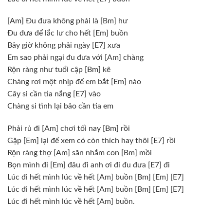
[Am]
Đu đưa không phải là
[Bm]
hư
Đu đưa để lắc lư cho hết
[Em]
buồn
Bây giờ không phải ngày
[E7]
xưa
Em sao phải ngại đu đưa với
[Am]
chàng
Rộn ràng như tuổi cập
[Bm]
kê
Chàng rơi một nhịp để em bắt
[Em]
nào
Cây si cần tia nắng
[E7]
vào
Chàng si tình lại bảo cần tia em
Phải rủ đi
[Am]
chơi tối nay
[Bm]
rồi
Gặp
[Em]
lại để xem có còn thích hay thôi
[E7]
rồi
Rộn ràng thợ
[Am]
săn nhắm con
[Bm]
mồi
Bọn mình đi
[Em]
đâu đi anh ơi đi đu đưa
[E7]
đi
Lúc đi hết mình lúc về hết
[Am]
buồn
[Bm]
[Em]
[E7]
Lúc đi hết mình lúc về hết
[Am]
buồn
[Bm]
[Em]
[E7]
Lúc đi hết mình lúc về hết
[Am]
buồn.