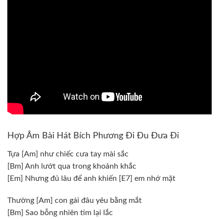
Hợp Âm Bài Hát Bích Phương Đi Đu Đưa Đi
Tựa
[Am]
như chiếc cưa tay mài sắc
[Bm]
Anh lướt qua trong khoảnh khắc
[Em]
Nhưng đủ lâu để anh khiến
[E7]
em nhớ mặt
Thường
[Am]
con gái đâu yêu bằng mắt
[Bm]
Sao bỗng nhiên tim lại lắc