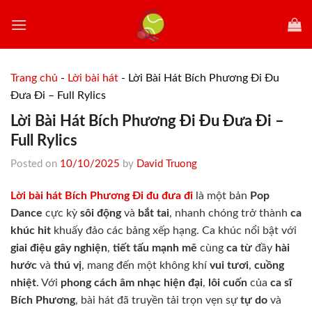
Skip
to
content
Trang chủ
-
Lời bài hát
-
Lời Bài Hát Bích Phương Đi Đu
Đưa Đi – Full Rylics
Lời Bài Hát Bích Phương Đi Đu Đưa Đi –
Full Rylics
Posted on
10/10/2025
by
David Truong
Lời bài hát Bích Phương Đi đu đưa đi
là một bản
Pop
Dance
cực kỳ
sôi động
và
bắt tai
, nhanh chóng trở thành
ca
khúc hit
khuấy đảo các bảng xếp hạng. Ca khúc nổi bật với
giai điệu
gây nghiện
,
tiết tấu mạnh mẽ
cùng
ca từ
đầy
hài
hước
và
thú vị
, mang đến một không khí
vui tươi
,
cuồng
nhiệt
. Với
phong cách âm nhạc
hiện đại
,
lôi cuốn
của
ca sĩ
Bích Phương
, bài hát đã truyền tải trọn vẹn sự
tự do
và