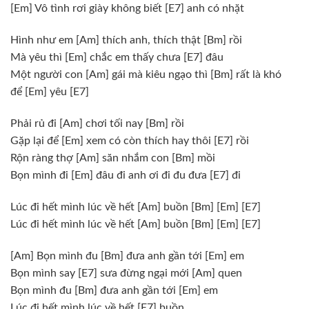
[Em]
Vô tình rơi giày không biết
[E7]
anh có nhặt
Hình như em
[Am]
thích anh, thích thật
[Bm]
rồi
Mà yêu thì
[Em]
chắc em thấy chưa
[E7]
đâu
Một người con
[Am]
gái mà kiêu ngạo thì
[Bm]
rất là khó
để
[Em]
yêu
[E7]
Phải rủ đi
[Am]
chơi tối nay
[Bm]
rồi
Gặp lại để
[Em]
xem có còn thích hay thôi
[E7]
rồi
Rộn ràng thợ
[Am]
săn nhắm con
[Bm]
mồi
Bọn mình đi
[Em]
đâu đi anh ơi đi đu đưa
[E7]
đi
Lúc đi hết mình lúc về hết
[Am]
buồn
[Bm]
[Em]
[E7]
Lúc đi hết mình lúc về hết
[Am]
buồn
[Bm]
[Em]
[E7]
[Am]
Bọn mình đu
[Bm]
đưa anh gần tới
[Em]
em
Bọn mình say
[E7]
sưa đừng ngại mới
[Am]
quen
Bọn mình đu
[Bm]
đưa anh gần tới
[Em]
em
Lúc đi hết mình lúc về hết
[E7]
buồn