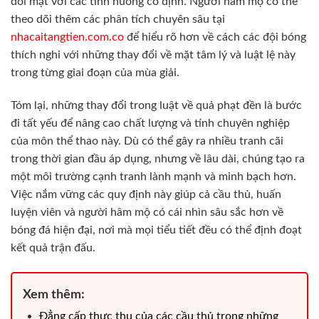
đối mặt với các tình huống cố định. Người hâm mộ có thể
theo dõi thêm các phân tích chuyên sâu tại
nhacaitangtien.com.co
để hiểu rõ hơn về cách các đội bóng
thích nghi với những thay đổi về mặt tâm lý và luật lệ này
trong từng giai đoạn của mùa giải.
Tóm lại, những thay đổi trong luật về quả phạt đền là bước
đi tất yếu để nâng cao chất lượng và tính chuyên nghiệp
của môn thể thao này. Dù có thể gây ra nhiều tranh cãi
trong thời gian đầu áp dụng, nhưng về lâu dài, chúng tạo ra
một môi trường cạnh tranh lành mạnh và minh bạch hơn.
Việc nắm vững các quy định này giúp cả cầu thủ, huấn
luyện viên và người hâm mộ có cái nhìn sâu sắc hơn về
bóng đá hiện đại, nơi mà mọi tiểu tiết đều có thể định đoạt
kết quả trận đấu.
Xem thêm:
Đẳng cấp thực thụ của các cầu thủ trong những