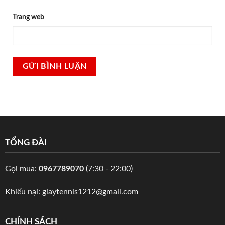
Trang web
TỔNG ĐÀI
Gọi mua:
0967789070
(7:30 - 22:00)
Khiếu nại:
giaytennis1212@gmail.com
CHÍNH SÁCH