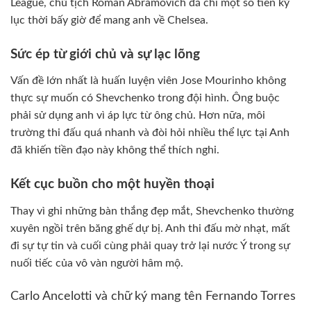
League, chủ tịch Roman Abramovich đã chi một số tiền kỷ
lục thời bấy giờ để mang anh về Chelsea.
Sức ép từ giới chủ và sự lạc lõng
Vấn đề lớn nhất là huấn luyện viên Jose Mourinho không
thực sự muốn có Shevchenko trong đội hình. Ông buộc
phải sử dụng anh vì áp lực từ ông chủ. Hơn nữa, môi
trường thi đấu quá nhanh và đòi hỏi nhiều thể lực tại Anh
đã khiến tiền đạo này không thể thích nghi.
Kết cục buồn cho một huyền thoại
Thay vì ghi những bàn thắng đẹp mắt, Shevchenko thường
xuyên ngồi trên băng ghế dự bị. Anh thi đấu mờ nhạt, mất
đi sự tự tin và cuối cùng phải quay trở lại nước Ý trong sự
nuối tiếc của vô vàn người hâm mộ.
Carlo Ancelotti và chữ ký mang tên Fernando Torres