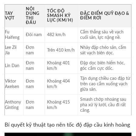
NỘI
TỐC ĐỘ
TAY
DUNG
ĐẶC ĐIỂM QUỸ ĐẠO &
SMASH KỶ
VỢT
THI
ĐIỂM RƠI
LỤC (KM/H)
ĐẤU
Fu
Cắm thẳng sâu về vạch
Đôi nam
482 km/h
Haifeng
cuối sân, lực nặng nề.
Lee Zii
Đơn
Nhảy đập chéo sân, cắm
Trên 410 km/h
Jia
nam
sát vạch biên dọc.
Đơn
Khoảng 401
Đập dọc biên hiểm hóc,
Lin Dan
nam
km/h
góc cắm cực dốc.
Tận dụng chiều cao đập từ
Viktor
Đơn
Khoảng 404
trên cao cắm xuống vạch
Axelsen
nam
km/h
giữa sân.
Smash chớp nhoáng sau
Anthony
Đơn
Khoảng 415
pha xử lý lưới, cầu đi rất
Ginting
nam
km/h
căng.
Bí quyết kỹ thuật tạo nên tốc độ đập cầu kinh hoàng