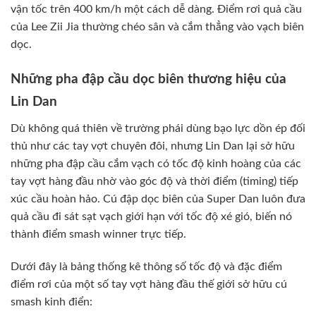
vận tốc trên 400 km/h một cách dễ dàng. Điểm rơi quả cầu
của Lee Zii Jia thường chéo sân và cắm thẳng vào vạch biên
dọc.
Những pha đập cầu dọc biên thương hiệu của
Lin Dan
Dù không quá thiên về trường phái dùng bạo lực dồn ép đối
thủ như các tay vợt chuyên đôi, nhưng Lin Dan lại sở hữu
những pha đập cầu cắm vạch có tốc độ kinh hoàng của các
tay vợt hàng đầu nhờ vào góc độ và thời điểm (timing) tiếp
xúc cầu hoàn hảo. Cú đập dọc biên của Super Dan luôn đưa
quả cầu đi sát sạt vạch giới hạn với tốc độ xé gió, biến nó
thành điểm smash winner trực tiếp.
Dưới đây là bảng thống kê thông số tốc độ và đặc điểm
điểm rơi của một số tay vợt hàng đầu thế giới sở hữu cú
smash kinh điển: