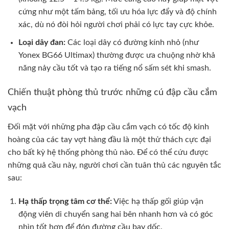
cứng như một tấm bảng, tối ưu hóa lực đẩy và độ chính
xác, dù nó đòi hỏi người chơi phải có lực tay cực khỏe.
Loại dây đan:
Các loại dây có đường kính nhỏ (như
Yonex BG66 Ultimax) thường được ưa chuộng nhờ khả
năng nảy cầu tốt và tạo ra tiếng nổ sấm sét khi smash.
Chiến thuật phòng thủ trước những cú đập cầu cắm
vạch
Đối mặt với những pha đập cầu cắm vạch có tốc độ kinh
hoàng của các tay vợt hàng đầu là một thử thách cực đại
cho bất kỳ hệ thống phòng thủ nào. Để có thể cứu được
những quả cầu này, người chơi cần tuân thủ các nguyên tắc
sau:
Hạ thấp trọng tâm cơ thể:
Việc hạ thấp gối giúp vận
động viên di chuyển sang hai bên nhanh hơn và có góc
nhìn tốt hơn để đón đường cầu bay dốc.