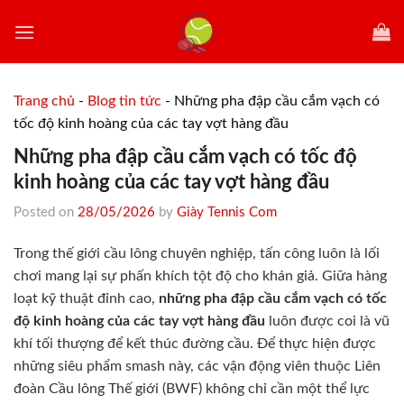
Skip
to
content
Trang chủ
-
Blog tin tức
-
Những pha đập cầu cắm vạch có
tốc độ kinh hoàng của các tay vợt hàng đầu
Những pha đập cầu cắm vạch có tốc độ
kinh hoàng của các tay vợt hàng đầu
Posted on
28/05/2026
by
Giày Tennis Com
Trong thế giới cầu lông chuyên nghiệp, tấn công luôn là lối
chơi mang lại sự phấn khích tột độ cho khán giả. Giữa hàng
loạt kỹ thuật đỉnh cao,
những pha đập cầu cắm vạch có tốc
độ kinh hoàng của các tay vợt hàng đầu
luôn được coi là vũ
khí tối thượng để kết thúc đường cầu. Để thực hiện được
những siêu phẩm smash này, các vận động viên thuộc Liên
đoàn Cầu lông Thế giới (BWF) không chỉ cần một thể lực