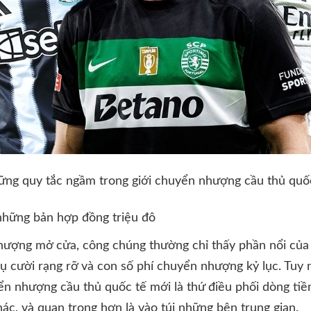
ng quy tắc ngầm trong giới chuyển nhượng cầu thủ quố
những bản hợp đồng triệu đô
hượng mở cửa, công chúng thường chỉ thấy phần nổi của 
ụ cười rạng rỡ và con số phí chuyển nhượng kỷ lục. Tuy
ển nhượng cầu thủ quốc tế mới là thứ điều phối dòng tiền
hác, và quan trọng hơn là vào túi những bên trung gian.