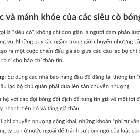
ực và mánh khóe của các siêu cò bón
ọi là “siêu cò”, không chỉ đơn giản là người đàm phán lư
ơng vụ. Những quy tắc ngầm trong giới chuyển nhượng cầ
tạo ra một cuộc chiến đấu giá ảo giữa các câu lạc bộ chỉ
rò rỉ cho báo chí thân tín.
ng:
Sử dụng các nhà báo hàng đầu để đăng tải thông tin 
âu lạc bộ chủ quản phải đưa lên sàn chuyển nhượng.
 hệ với các đội bóng đối địch để tung tin giả về một lời 
y nhanh tiến độ và tăng giá thầu.
 phí chuyển nhượng công khai, những khoản “phí tư vấn
ng ty con ở nước ngoài để tránh sự dòm ngó của luật côn