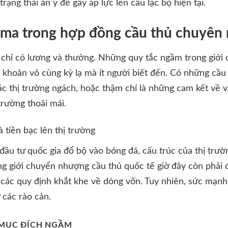
ạng thái ẩn ý để gây áp lực lên câu lạc bộ hiện tại.
 ma trong hợp đồng cầu thủ chuyên
chỉ có lương và thưởng. Những quy tắc ngầm trong giới
 khoản vô cùng kỳ lạ mà ít người biết đến. Có những cầ
ác thị trường ngách, hoặc thậm chí là những cam kết về
trường thoải mái.
 tiền bạc lên thị trường
đầu tư quốc gia đổ bộ vào bóng đá, cấu trúc của thị trườ
 giới chuyển nhượng cầu thủ quốc tế giờ đây còn phải đ
 các quy định khắt khe về dòng vốn. Tuy nhiên, sức mạnh 
 các rào cản.
MỤC ĐÍCH NGẦM