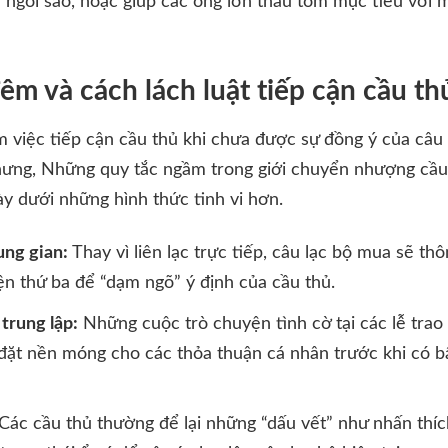
 ngôi sao, hoặc giúp các ông lớn thâu tóm mục tiêu với m
êm và cách lách luật tiếp cận cầu th
 việc tiếp cận cầu thủ khi chưa được sự đồng ý của câu
 nhưng, Những quy tắc ngầm trong giới chuyển nhượng cầ
ày dưới những hình thức tinh vi hơn.
ung gian:
Thay vì liên lạc trực tiếp, câu lạc bộ mua sẽ t
ện thứ ba để “dạm ngõ” ý định của cầu thủ.
 trung lập:
Những cuộc trò chuyện tình cờ tại các lễ trao 
 đặt nền móng cho các thỏa thuận cá nhân trước khi có b
Các cầu thủ thường để lại những “dấu vết” như nhấn thích