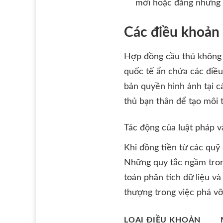
mới hoặc đăng những tr
Các điều khoản
Hợp đồng cầu thủ không 
quốc tế ẩn chứa các điều
bản quyền hình ảnh tại c
thủ bạn thân để tạo môi 
Tác động của luật pháp và
Khi đồng tiền từ các quỹ 
Những quy tắc ngầm trong
toán phân tích dữ liệu và
thượng trong việc phá vỡ
LOẠI ĐIỀU KHOẢN