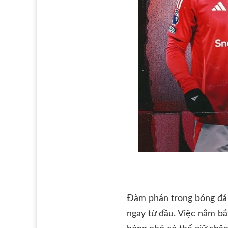
Đàm phán trong bóng đá đ
ngay từ đầu. Việc nắm bắ