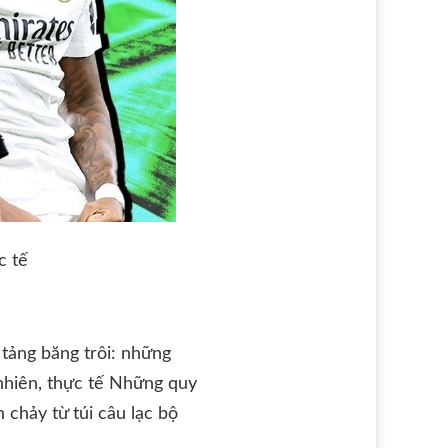
c tế
tảng băng trôi: những
 nhiên, thực tế Những quy
 chảy từ túi câu lạc bộ