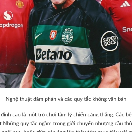
Nghệ thuật đàm phán và các quy tắc không văn bản
ỉnh cao là một trò chơi tâm lý chiến căng thẳng. Các bê
t Những quy tắc ngầm trong giới chuyển nhượng cầu thủ 