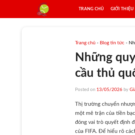
Skip
TRANG CHỦ
GIỚI THIỆU
to
content
Trang chủ
-
Blog tin tức
-
Nh
Những quy 
cầu thủ qu
Posted on
13/05/2026
by
Gi
Thị trường chuyển nhượng
một mê trận của tiền bạ
đóng vai trò quyết định 
của FIFA. Để hiểu rõ cá