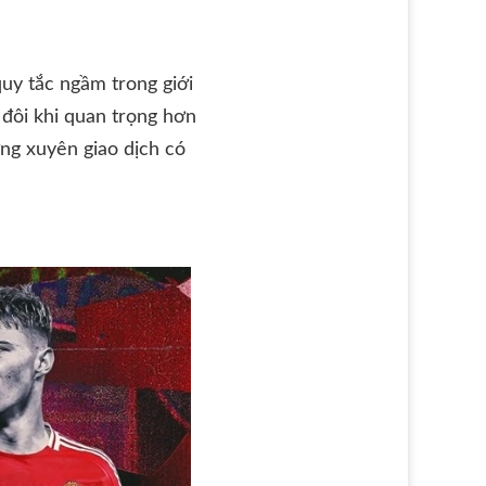
uy tắc ngầm trong giới
đôi khi quan trọng hơn
ờng xuyên giao dịch có