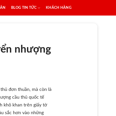
SÂN
BLOG TIN TỨC
KHÁCH HÀNG
uyển nhượng
 thủ đơn thuần, mà còn là
hượng cầu thủ quốc tế
h khô khan trên giấy tờ
sâu sắc hơn vào những