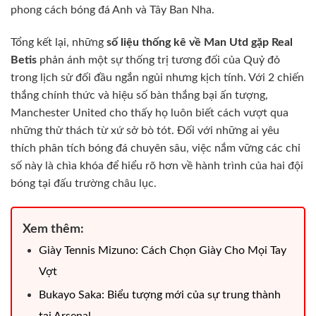
phong cách bóng đá Anh và Tây Ban Nha.
Tổng kết lại, những
số liệu thống kê về Man Utd gặp Real
Betis
phản ánh một sự thống trị tương đối của Quỷ đỏ
trong lịch sử đối đầu ngắn ngủi nhưng kịch tính. Với 2 chiến
thắng chính thức và hiệu số bàn thắng bại ấn tượng,
Manchester United cho thấy họ luôn biết cách vượt qua
những thử thách từ xứ sở bò tót. Đối với những ai yêu
thích phân tích bóng đá chuyên sâu, việc nắm vững các chỉ
số này là chìa khóa để hiểu rõ hơn về hành trình của hai đội
bóng tại đấu trường châu lục.
Xem thêm:
Giày Tennis Mizuno: Cách Chọn Giày Cho Mọi Tay
Vợt
Bukayo Saka: Biểu tượng mới của sự trung thành