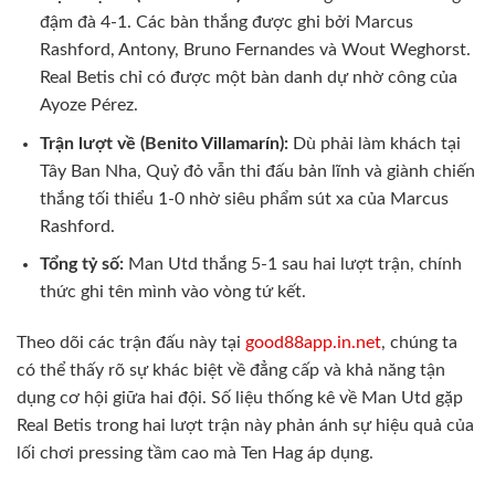
đậm đà 4-1. Các bàn thắng được ghi bởi Marcus
Rashford, Antony, Bruno Fernandes và Wout Weghorst.
Real Betis chỉ có được một bàn danh dự nhờ công của
Ayoze Pérez.
Trận lượt về (Benito Villamarín):
Dù phải làm khách tại
Tây Ban Nha, Quỷ đỏ vẫn thi đấu bản lĩnh và giành chiến
thắng tối thiểu 1-0 nhờ siêu phẩm sút xa của Marcus
Rashford.
Tổng tỷ số:
Man Utd thắng 5-1 sau hai lượt trận, chính
thức ghi tên mình vào vòng tứ kết.
Theo dõi các trận đấu này tại
good88app.in.net
, chúng ta
có thể thấy rõ sự khác biệt về đẳng cấp và khả năng tận
dụng cơ hội giữa hai đội. Số liệu thống kê về Man Utd gặp
Real Betis trong hai lượt trận này phản ánh sự hiệu quả của
lối chơi pressing tầm cao mà Ten Hag áp dụng.