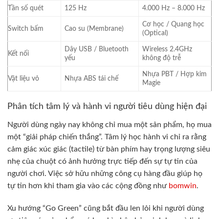
Tần số quét
125 Hz
4.000 Hz – 8.000 Hz
Cơ học / Quang học
Switch bấm
Cao su (Membrane)
(Optical)
Dây USB / Bluetooth
Wireless 2.4GHz
Kết nối
yếu
không độ trễ
Nhựa PBT / Hợp kim
Vật liệu vỏ
Nhựa ABS tái chế
Magie
Phân tích tâm lý và hành vi người tiêu dùng hiện đại
Người dùng ngày nay không chỉ mua một sản phẩm, họ mua
một “giải pháp chiến thắng”. Tâm lý học hành vi chỉ ra rằng
cảm giác xúc giác (tactile) từ bàn phím hay trọng lượng siêu
nhẹ của chuột có ảnh hưởng trực tiếp đến sự tự tin của
người chơi. Việc sở hữu những công cụ hàng đầu giúp họ
tự tin hơn khi tham gia vào các cộng đồng như
bomwin
.
Xu hướng “Go Green” cũng bắt đầu len lỏi khi người dùng