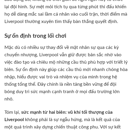
lại đội hình. Sự mệt mỏi tích tụ qua từng phút thi đấu khiến
họ dễ dàng mắc sai lầm cá nhân vào cuối trận, thời điểm mà
Liverpool thường xuyên tìm thấy bàn thắng quyết định.
Sự ổn định trong lối chơi
Mặc dù có nhiều sự thay đổi về mặt nhân sự qua các kỳ
chuyển nhượng, Liverpool vẫn giữ được bản sắc nhờ vào
việc đào tạo và chiêu mộ những cầu thủ phù hợp với triết lý
biên. Sự ổn định này giúp các cầu thủ mới nhanh chóng hòa
nhập, hiểu được vai trò và nhiệm vụ của mình trong hệ
thống tổng thể. Đây chính là nền tảng bền vững để đội
bóng duy trì sức mạnh cạnh tranh ở mọi đấu trường lớn
nhỏ.
Tóm lại,
sức mạnh từ hai biên: vũ khí tối thượng của
Liverpool
không phải là sự ngẫu hứng, mà là kết quả của
một quá trình xây dựng chiến thuật công phu. Với sự kết