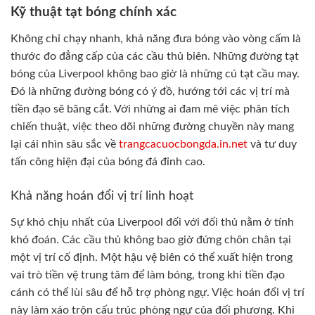
Kỹ thuật tạt bóng chính xác
Không chỉ chạy nhanh, khả năng đưa bóng vào vòng cấm là
thước đo đẳng cấp của các cầu thủ biên. Những đường tạt
bóng của Liverpool không bao giờ là những cú tạt cầu may.
Đó là những đường bóng có ý đồ, hướng tới các vị trí mà
tiền đạo sẽ băng cắt. Với những ai đam mê việc phân tích
chiến thuật, việc theo dõi những đường chuyền này mang
lại cái nhìn sâu sắc về
trangcacuocbongda.in.net
và tư duy
tấn công hiện đại của bóng đá đỉnh cao.
Khả năng hoán đổi vị trí linh hoạt
Sự khó chịu nhất của Liverpool đối với đối thủ nằm ở tính
khó đoán. Các cầu thủ không bao giờ đứng chôn chân tại
một vị trí cố định. Một hậu vệ biên có thể xuất hiện trong
vai trò tiền vệ trung tâm để làm bóng, trong khi tiền đạo
cánh có thể lùi sâu để hỗ trợ phòng ngự. Việc hoán đổi vị trí
này làm xáo trộn cấu trúc phòng ngự của đối phương. Khi