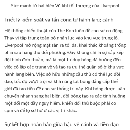
Sức mạnh từ hai biên Vũ khí tối thượng của Liverpool
Triết lý kiểm soát và tấn công từ hành lang cánh
Hệ thống chiến thuật của The Kop luôn đề cao sự cơ động.
Thay vì tập trung toàn bộ nhân lực vào khu vực trung lộ,
Liverpool mở rộng mặt sân ra tối đa, khai thác khoảng trống
phía sau hàng thủ đối phương. Đây không chỉ là sự sắp xếp
đội hình đơn thuần, mà là một tư duy bóng đá hướng đến
việc cô lập các trung vệ và tạo ra ưu thế quân số ở khu vực
hành lang biên. Việc sở hữu những cầu thủ có thể lực dồi
dào, tốc độ vượt trội và khả năng tạt bóng đẳng cấp thế
giới đã tạo tiền đề cho sự thống trị này. Khi bóng được luân
chuyển nhanh sang hai biên, đội bóng tạo ra các tình huống
một đối một đầy nguy hiểm, khiến đối thủ buộc phải co
cụm và để lộ sơ hở ở các vị trí khác.
Sự kết hợp hoàn hảo giữa hậu vệ cánh và tiền đạo