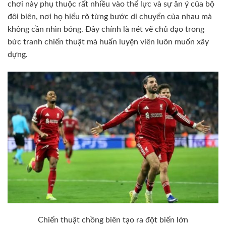
chơi này phụ thuộc rất nhiều vào thể lực và sự ăn ý của bộ
đôi biên, nơi họ hiểu rõ từng bước di chuyển của nhau mà
không cần nhìn bóng. Đây chính là nét vẽ chủ đạo trong
bức tranh chiến thuật mà huấn luyện viên luôn muốn xây
dựng.
Chiến thuật chồng biên tạo ra đột biến lớn