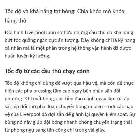
Tốc độ và khả năng tạt bóng: Chìa khóa mở khóa
hàng thủ
Đội hình Liverpool luôn sở hữu những cầu thủ có khả năng
bứt tốc quãng ngắn cực ấn tượng. Đây không chỉ là kỹ năng
cá nhân mà là một phần trong hệ thống vận hành đã được
huấn luyện kỹ lưỡng.
Tốc độ từ các cầu thủ chạy cánh
Tốc độ không chỉ dùng để vượt qua hậu vệ, mà còn để thực
hiện các pha pressing tầm cao ngay bên phần sân đối
phương. Khi mất bóng, các tiền đạo cánh ngay lập tức áp
sát, ép đối thủ phải luân chuyển bóng ra biên – nơi các hậu
vệ của Liverpool đã đợi sẵn để giành lại quyền kiểm soát. Sự
bùng nổ này giúp đội bóng nhanh chóng chuyển trạng thái
từ phòng ngự sang tấn công chỉ trong vài giây.