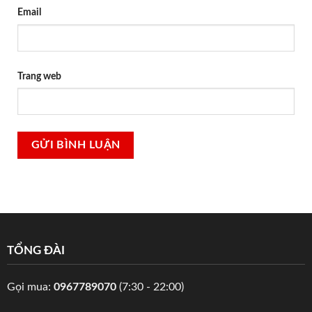
Email
Trang web
TỔNG ĐÀI
Gọi mua:
0967789070
(7:30 - 22:00)