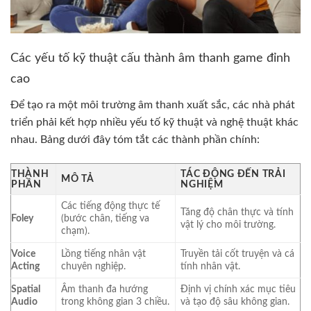
Các yếu tố kỹ thuật cấu thành âm thanh game đỉnh
cao
Để tạo ra một môi trường âm thanh xuất sắc, các nhà phát
triển phải kết hợp nhiều yếu tố kỹ thuật và nghệ thuật khác
nhau. Bảng dưới đây tóm tắt các thành phần chính:
THÀNH
TÁC ĐỘNG ĐẾN TRẢI
MÔ TẢ
PHẦN
NGHIỆM
Các tiếng động thực tế
Tăng độ chân thực và tính
Foley
(bước chân, tiếng va
vật lý cho môi trường.
chạm).
Voice
Lồng tiếng nhân vật
Truyền tải cốt truyện và cá
Acting
chuyên nghiệp.
tính nhân vật.
Spatial
Âm thanh đa hướng
Định vị chính xác mục tiêu
Audio
trong không gian 3 chiều.
và tạo độ sâu không gian.