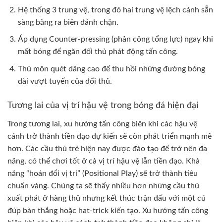
Hệ thống 3 trung vệ, trong đó hai trung vệ lệch cánh sẵn
sàng băng ra biên đánh chặn.
Áp dụng Counter-pressing (phản công tổng lực) ngay khi
mất bóng để ngăn đối thủ phát động tấn công.
Thủ môn quét dâng cao để thu hồi những đường bóng
dài vượt tuyến của đối thủ.
Tương lai của vị trí hậu vệ trong bóng đá hiện đại
Trong tương lai, xu hướng tấn công biên khi các hậu vệ
cánh trở thành tiền đạo dự kiến sẽ còn phát triển mạnh mẽ
hơn. Các cầu thủ trẻ hiện nay được đào tạo để trở nên đa
năng, có thể chơi tốt ở cả vị trí hậu vệ lẫn tiền đạo. Khả
năng “hoán đổi vị trí” (Positional Play) sẽ trở thành tiêu
chuẩn vàng. Chúng ta sẽ thấy nhiều hơn những cầu thủ
xuất phát ở hàng thủ nhưng kết thúc trận đấu với một cú
đúp bàn thắng hoặc hat-trick kiến tạo. Xu hướng tấn công