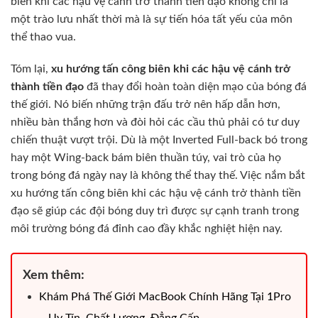
biên khi các hậu vệ cánh trở thành tiền đạo không chỉ là
một trào lưu nhất thời mà là sự tiến hóa tất yếu của môn
thể thao vua.
Tóm lại,
xu hướng tấn công biên khi các hậu vệ cánh trở
thành tiền đạo
đã thay đổi hoàn toàn diện mạo của bóng đá
thế giới. Nó biến những trận đấu trở nên hấp dẫn hơn,
nhiều bàn thắng hơn và đòi hỏi các cầu thủ phải có tư duy
chiến thuật vượt trội. Dù là một Inverted Full-back bó trong
hay một Wing-back bám biên thuần túy, vai trò của họ
trong bóng đá ngày nay là không thể thay thế. Việc nắm bắt
xu hướng tấn công biên khi các hậu vệ cánh trở thành tiền
đạo sẽ giúp các đội bóng duy trì được sự cạnh tranh trong
môi trường bóng đá đỉnh cao đầy khắc nghiệt hiện nay.
Xem thêm:
Khám Phá Thế Giới MacBook Chính Hãng Tại 1Pro