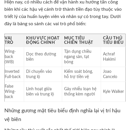
Hiện nay, có nhiều cách để vận hành xu hướng tấn công
biên khi các hậu vệ cánh trở thành tiền đạo tùy thuộc vào
triết lý của huấn luyện viên và nhân sự có trong tay. Dưới
đây là bảng so sánh các vai trò phổ biến:
VAI
KHU VỰC HOẠT
MỤC TIÊU
CẦU THỦ
TRÒ
ĐỘNG CHÍNH
CHIẾN THUẬT
TIÊU BIỂU
Wing-
Tận dụng chiều
Dọc theo đường
Achraf
back
ngang sân, tạt
biên
Hakimi
(WB)
bóng
Inverted
Di chuyển vào
Kiểm soát bóng,
Joao
Full-back
trung lộ
hỗ trợ tiền vệ
Cancelo
False
Linh hoạt giữa
Gây nhiễu loạn hệ
Wing-
Kyle Walker
biên và trung lộ
thống kèm người
back
Những gương mặt tiêu biểu định nghĩa lại vị trí hậu
vệ biên