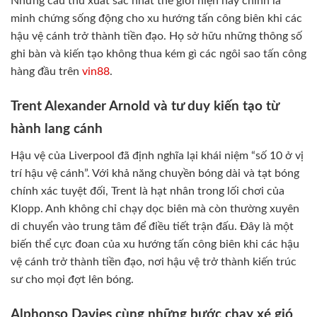
Những cầu thủ xuất sắc nhất thế giới hiện nay chính là
minh chứng sống động cho xu hướng tấn công biên khi các
hậu vệ cánh trở thành tiền đạo. Họ sở hữu những thông số
ghi bàn và kiến tạo không thua kém gì các ngôi sao tấn công
hàng đầu trên
vin88
.
Trent Alexander Arnold và tư duy kiến tạo từ
hành lang cánh
Hậu vệ của Liverpool đã định nghĩa lại khái niệm “số 10 ở vị
trí hậu vệ cánh”. Với khả năng chuyền bóng dài và tạt bóng
chính xác tuyệt đối, Trent là hạt nhân trong lối chơi của
Klopp. Anh không chỉ chạy dọc biên mà còn thường xuyên
di chuyển vào trung tâm để điều tiết trận đấu. Đây là một
biến thể cực đoan của xu hướng tấn công biên khi các hậu
vệ cánh trở thành tiền đạo, nơi hậu vệ trở thành kiến trúc
sư cho mọi đợt lên bóng.
Alphonso Davies cùng những bước chạy xé gió