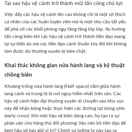
Tại sao hậu vệ cánh trở thành mũi tấn công chủ lực
Việc đẩy các hậu vệ cánh lên cao không chỉ là một sở thích
cá nhân của các huấn luyện viên mà là một nhu cầu tất yếu
để phá vỡ các khối phòng ngự tầng tầng lớp lớp. Xu hướng
tấn công biên khi các hậu vệ cánh trở thành tiền đạo mang
lại sự biến ảo mà các tiền đạo cánh thuần túy đôi khi không
làm được do thường xuyên bị kèm chặt.
Khai thác không gian nửa hành lang và kỹ thuật
chồng biên
Khoảng trống nửa hành lang (Half-space) nằm giữa hành
lang cánh và trung lộ là nơi nguy hiểm nhất trên sân. Các
hậu vệ cánh hiện đại thường xuyên di chuyển vào khu vực
này để nhận bóng hoặc thực hiện các đường tạt bóng sớm
(early cross). Khi một hậu vệ biên dâng cao, họ tạo ra sự
phân vân cho hàng thủ đối phương: liệu nên bỏ tiền đạo để
kèm hậu vệ hay giữ vị trí? Chính sự lưỡng lự này tạo ra