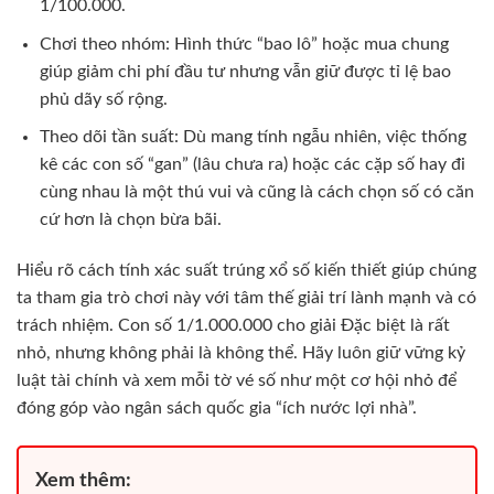
1/100.000.
Chơi theo nhóm: Hình thức “bao lô” hoặc mua chung
giúp giảm chi phí đầu tư nhưng vẫn giữ được tỉ lệ bao
phủ dãy số rộng.
Theo dõi tần suất: Dù mang tính ngẫu nhiên, việc thống
kê các con số “gan” (lâu chưa ra) hoặc các cặp số hay đi
cùng nhau là một thú vui và cũng là cách chọn số có căn
cứ hơn là chọn bừa bãi.
Hiểu rõ cách tính xác suất trúng xổ số kiến thiết giúp chúng
ta tham gia trò chơi này với tâm thế giải trí lành mạnh và có
trách nhiệm. Con số 1/1.000.000 cho giải Đặc biệt là rất
nhỏ, nhưng không phải là không thể. Hãy luôn giữ vững kỷ
luật tài chính và xem mỗi tờ vé số như một cơ hội nhỏ để
đóng góp vào ngân sách quốc gia “ích nước lợi nhà”.
Xem thêm: