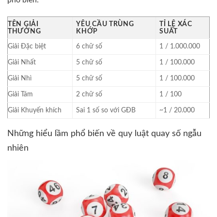
TÊN GIẢI
YÊU CẦU TRÙNG
TỈ LỆ XÁC
THƯỞNG
KHỚP
SUẤT
Giải Đặc biệt
6 chữ số
1 / 1.000.000
Giải Nhất
5 chữ số
1 / 100.000
Giải Nhì
5 chữ số
1 / 100.000
Giải Tám
2 chữ số
1 / 100
Giải Khuyến khích
Sai 1 số so với GĐB
~1 / 20.000
Những hiểu lầm phổ biến về quy luật quay số ngẫu
nhiên