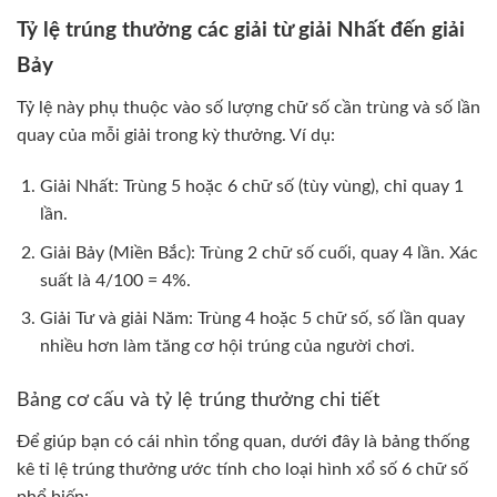
Tỷ lệ trúng thưởng các giải từ giải Nhất đến giải
Bảy
Tỷ lệ này phụ thuộc vào số lượng chữ số cần trùng và số lần
quay của mỗi giải trong kỳ thưởng. Ví dụ:
Giải Nhất: Trùng 5 hoặc 6 chữ số (tùy vùng), chỉ quay 1
lần.
Giải Bảy (Miền Bắc): Trùng 2 chữ số cuối, quay 4 lần. Xác
suất là 4/100 = 4%.
Giải Tư và giải Năm: Trùng 4 hoặc 5 chữ số, số lần quay
nhiều hơn làm tăng cơ hội trúng của người chơi.
Bảng cơ cấu và tỷ lệ trúng thưởng chi tiết
Để giúp bạn có cái nhìn tổng quan, dưới đây là bảng thống
kê tỉ lệ trúng thưởng ước tính cho loại hình xổ số 6 chữ số
phổ biến: