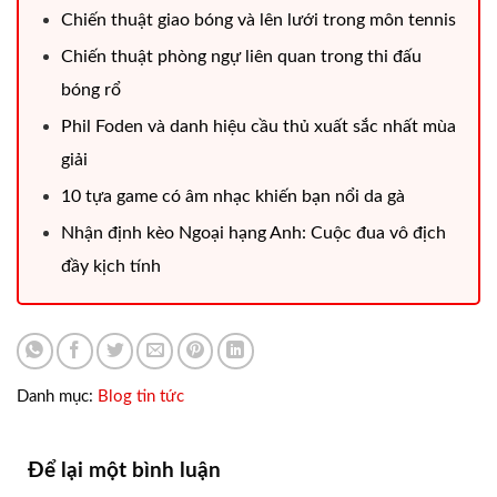
Chiến thuật giao bóng và lên lưới trong môn tennis
Chiến thuật phòng ngự liên quan trong thi đấu
bóng rổ
Phil Foden và danh hiệu cầu thủ xuất sắc nhất mùa
giải
10 tựa game có âm nhạc khiến bạn nổi da gà
Nhận định kèo Ngoại hạng Anh: Cuộc đua vô địch
đầy kịch tính
Danh mục:
Blog tin tức
Để lại một bình luận