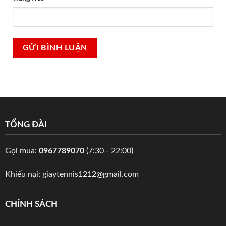
TỔNG ĐÀI
Gọi mua:
0967789070
(7:30 - 22:00)
Khiếu nại:
giaytennis1212@gmail.com
CHÍNH SÁCH