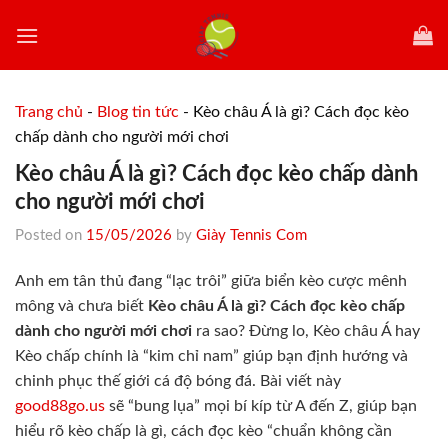
Skip
to
content
Trang chủ
-
Blog tin tức
-
Kèo châu Á là gì? Cách đọc kèo
chấp dành cho người mới chơi
Kèo châu Á là gì? Cách đọc kèo chấp dành
cho người mới chơi
Posted on
15/05/2026
by
Giày Tennis Com
Anh em tân thủ đang “lạc trôi” giữa biển kèo cược mênh
mông và chưa biết
Kèo châu Á là gì? Cách đọc kèo chấp
dành cho người mới chơi
ra sao? Đừng lo, Kèo châu Á hay
Kèo chấp chính là “kim chỉ nam” giúp bạn định hướng và
chinh phục thế giới cá độ bóng đá. Bài viết này
good88go.us
sẽ “bung lụa” mọi bí kíp từ A đến Z, giúp bạn
hiểu rõ kèo chấp là gì, cách đọc kèo “chuẩn không cần