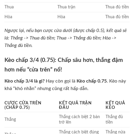
Thua
Thua trận
Thua đủ tiền
Hòa
Hòa
Thua đủ tiền
Ngược lại, nếu bạn cược cửa dưới (được chấp 0.5), kết quả sẽ
là: Thắng -> Thua đủ tiền; Thua -> Thắng đủ tiền; Hòa ->
Thắng đủ tiền.
Kèo chấp 3/4 (0.75): Chấp sâu hơn, thắng đậm
hơn nếu “cửa trên” nổ!
Kèo chấp 3/4 là gì?
Hay còn gọi là
Kèo chấp 0.75
. Kèo này
khá “khó nhằn” nhưng cũng rất hấp dẫn.
CƯỢC CỬA TRÊN
KẾT QUẢ TRẬN
KẾT QUẢ
(CHẤP 0.75)
ĐẤU
KÈO
Thắng cách biệt 2 bàn
Thắng đủ
Thắng
trở lên
tiền
Thắng cách biệt đúng
Thắng nửa