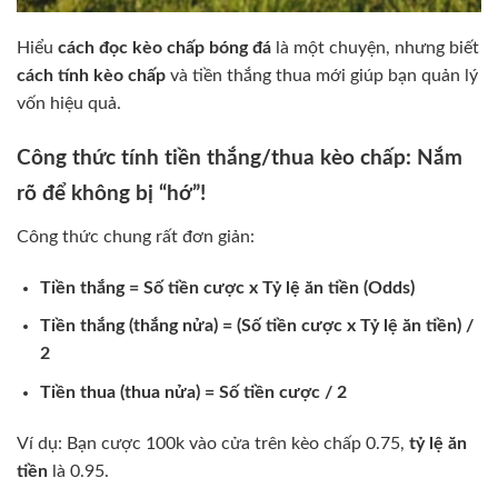
Hiểu
cách đọc kèo chấp bóng đá
là một chuyện, nhưng biết
cách tính kèo chấp
và tiền thắng thua mới giúp bạn quản lý
vốn hiệu quả.
Công thức tính tiền thắng/thua kèo chấp: Nắm
rõ để không bị “hớ”!
Công thức chung rất đơn giản:
Tiền thắng = Số tiền cược x Tỷ lệ ăn tiền (Odds)
Tiền thắng (thắng nửa) = (Số tiền cược x Tỷ lệ ăn tiền) /
2
Tiền thua (thua nửa) = Số tiền cược / 2
Ví dụ: Bạn cược 100k vào cửa trên kèo chấp 0.75,
tỷ lệ ăn
tiền
là 0.95.