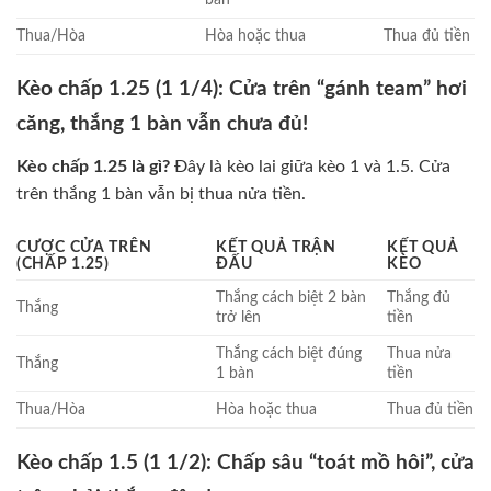
Thua/Hòa
Hòa hoặc thua
Thua đủ tiền
Kèo chấp 1.25 (1 1/4): Cửa trên “gánh team” hơi
căng, thắng 1 bàn vẫn chưa đủ!
Kèo chấp 1.25 là gì?
Đây là kèo lai giữa kèo 1 và 1.5. Cửa
trên thắng 1 bàn vẫn bị thua nửa tiền.
CƯỢC CỬA TRÊN
KẾT QUẢ TRẬN
KẾT QUẢ
(CHẤP 1.25)
ĐẤU
KÈO
Thắng cách biệt 2 bàn
Thắng đủ
Thắng
trở lên
tiền
Thắng cách biệt đúng
Thua nửa
Thắng
1 bàn
tiền
Thua/Hòa
Hòa hoặc thua
Thua đủ tiền
Kèo chấp 1.5 (1 1/2): Chấp sâu “toát mồ hôi”, cửa