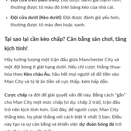
Đội cửa trên (Kèo trên):
Đội được đánh giá mạnh hơn,
thường được tô màu đỏ trên bảng kèo của nhà cái.
Đội cửa dưới (Kèo dưới):
Đội được đánh giá yếu hơn,
thường được tô màu đen hoặc xanh.
Tại sao lại cần kèo chấp? Cân bằng sân chơi, tăng
kịch tính!
Hãy tưởng tượng một trận đấu giữa Manchester City và
một đội bóng ở giải hạng dưới. Nếu chỉ cược thắng-thua-
hòa theo
Kèo châu Âu
, hầu hết mọi người sẽ đổ tiền vào
Man City và tỷ lệ ăn tiền sẽ cực thấp, kém hấp dẫn.
Cược chấp
ra đời để giải quyết vấn đề này. Bằng cách “gắn”
cho Man City một mức chấp (ví dụ: chấp 2 trái), trận đấu
trở nên kịch tính hơn. Giờ đây, để người cược Man City
thắng kèo, họ phải thắng với cách biệt ít nhất 3 bàn. Điều
này tạo ra sự cân bằng và khiến việc
dự đoán bóng đá
trở