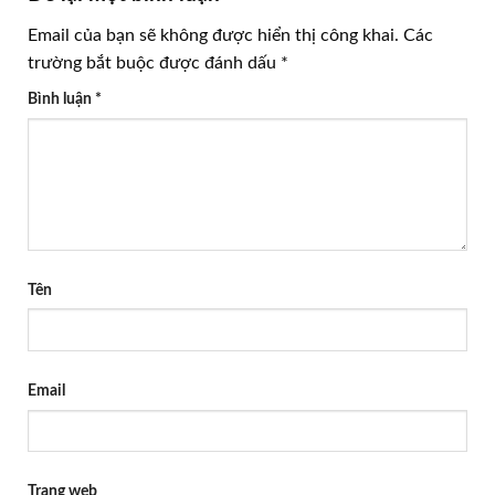
Email của bạn sẽ không được hiển thị công khai.
Các
trường bắt buộc được đánh dấu
*
Bình luận
*
Tên
Email
Trang web