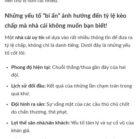
nên thú vị hơn rất nhiều.
Những yếu tố “bí ẩn” ảnh hưởng đến tỷ lệ kèo
chấp mà nhà cái không muốn bạn biết!
Một
nhà cái uy tín
sẽ dựa vào rất nhiều thông tin để đưa ra
tỷ lệ chấp, không chỉ là danh tiếng. Dưới đây là những yếu
tố cốt lõi:
Phong độ hiện tại:
Chuỗi thắng/thua gần đây của hai
đội.
Lịch sử đối đầu:
Kết quả của những lần chạm trán trong
quá khứ.
Đội hình ra sân:
Sự vắng mặt của các cầu thủ chủ chốt
do chấn thương, thẻ phạt.
Lợi thế sân nhà/sân khách:
Yếu tố tâm lý và sự cổ vũ của
khán giả.