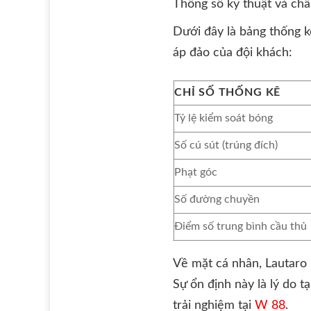
Thông số kỹ thuật và ch
Dưới đây là bảng thống k
áp đảo của đội khách:
CHỈ SỐ THỐNG KÊ
Tỷ lệ kiểm soát bóng
Số cú sút (trúng đích)
Phạt góc
Số đường chuyền
Điểm số trung bình cầu thủ
Về mặt cá nhân, Lautaro M
Sự ổn định này là lý do t
trải nghiệm tại
W 88
.