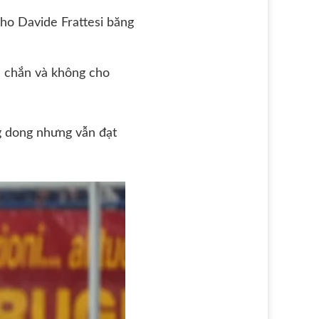
ho Davide Frattesi băng
c chắn và không cho
g dong nhưng vẫn đạt