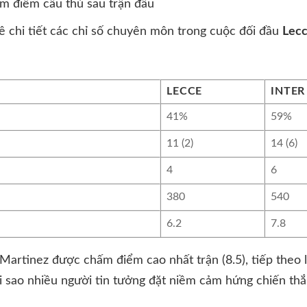
ấm điểm cầu thủ sau trận đấu
ê chi tiết các chỉ số chuyên môn trong cuộc đối đầu
Lecc
LECCE
INTER
41%
59%
11 (2)
14 (6)
4
6
380
540
6.2
7.8
artinez được chấm điểm cao nhất trận (8.5), tiếp theo là
ại sao nhiều người tin tưởng đặt niềm cảm hứng chiến thắ