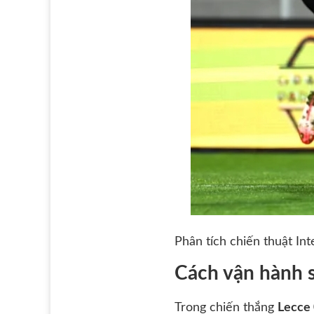
Phân tích chiến thuật In
Cách vận hành s
Trong chiến thắng
Lecce 