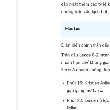
cập nhật thêm các tỷ lệ 
những trận cầu kịch tính 
Mục Lục
Diễn biến chính trận đấu
Trận đấu
Lecce 0-2 Inter
nhằm hạn chế không gian 
Serie A nhanh chóng đượ
Phút 15: Kristjan Asl
gọn gàng mở tỷ số.
Phút 22: Lecce nỗ lực
Milan.