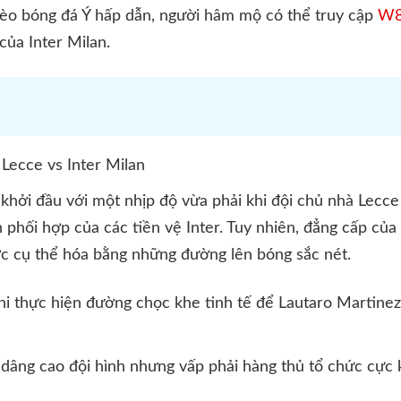
kèo bóng đá Ý hấp dẫn, người hâm mộ có thể truy cập
W8
của Inter Milan.
 Lecce vs Inter Milan
khởi đầu với một nhịp độ vừa phải khi đội chủ nhà Lecce
phối hợp của các tiền vệ Inter. Tuy nhiên, đẳng cấp của
c cụ thể hóa bằng những đường lên bóng sắc nét.
lani thực hiện đường chọc khe tinh tế để Lautaro Martine
 dâng cao đội hình nhưng vấp phải hàng thủ tổ chức cực k