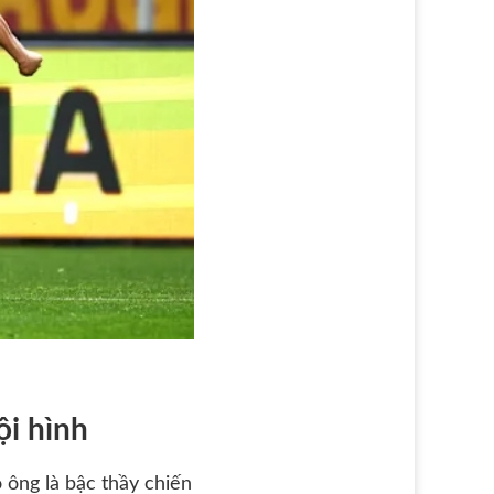
ội hình
 ông là bậc thầy chiến