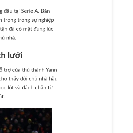
g đầu tại Serie A. Bàn
 trọng trong sự nghiệp
 tận đã có mặt đúng lúc
hủ nhà.
h lưới
hỗ trợ của thủ thành Yann
ho thấy đội chủ nhà hầu
ọc lót và đánh chặn từ
út.