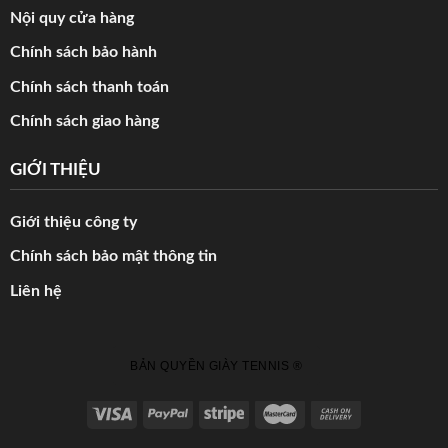
Nội quy cửa hàng
Chính sách bảo hành
Chính sách thanh toán
Chính sách giao hàng
GIỚI THIỆU
Giới thiệu công ty
Chính sách bảo mật thông tin
Liên hệ
BẢN QUYỀN GIÀY TENNIS ®️