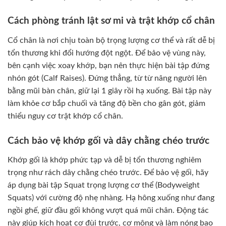
Cách phòng tránh lật sơ mi và trật khớp cổ chân
Cổ chân là nơi chịu toàn bộ trọng lượng cơ thể và rất dễ bị
tổn thương khi đổi hướng đột ngột. Để bảo vệ vùng này,
bên cạnh việc xoay khớp, bạn nên thực hiện bài tập đứng
nhón gót (Calf Raises). Đứng thẳng, từ từ nâng người lên
bằng mũi bàn chân, giữ lại 1 giây rồi hạ xuống. Bài tập này
làm khỏe cơ bắp chuối và tăng độ bền cho gân gót, giảm
thiểu nguy cơ trật khớp cổ chân.
Cách bảo vệ khớp gối và dây chằng chéo trước
Khớp gối là khớp phức tạp và dễ bị tổn thương nghiêm
trọng như rách dây chằng chéo trước. Để bảo vệ gối, hãy
áp dụng bài tập Squat trọng lượng cơ thể (Bodyweight
Squats) với cường độ nhẹ nhàng. Hạ hông xuống như đang
ngồi ghế, giữ đầu gối không vượt quá mũi chân. Động tác
này giúp kích hoạt cơ đùi trước, cơ mông và làm nóng bao