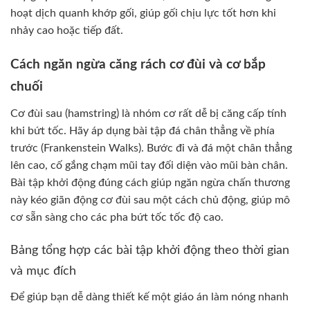
hoạt dịch quanh khớp gối, giúp gối chịu lực tốt hơn khi
nhảy cao hoặc tiếp đất.
Cách ngăn ngừa căng rách cơ đùi và cơ bắp
chuối
Cơ đùi sau (hamstring) là nhóm cơ rất dễ bị căng cấp tính
khi bứt tốc. Hãy áp dụng bài tập đá chân thẳng về phía
trước (Frankenstein Walks). Bước đi và đá một chân thẳng
lên cao, cố gắng chạm mũi tay đối diện vào mũi bàn chân.
Bài tập khởi động đúng cách giúp ngăn ngừa chấn thương
này kéo giãn động cơ đùi sau một cách chủ động, giúp mô
cơ sẵn sàng cho các pha bứt tốc tốc độ cao.
Bảng tổng hợp các bài tập khởi động theo thời gian
và mục đích
Để giúp bạn dễ dàng thiết kế một giáo án làm nóng nhanh