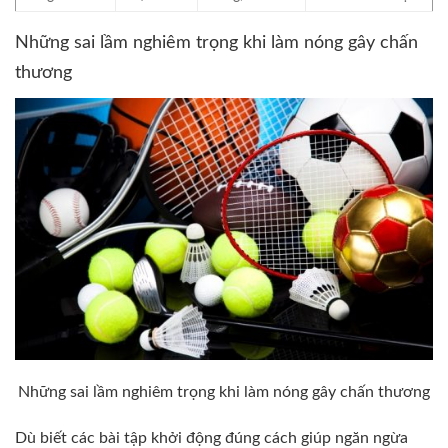
Những sai lầm nghiêm trọng khi làm nóng gây chấn
thương
Những sai lầm nghiêm trọng khi làm nóng gây chấn thương
Dù biết các bài tập khởi động đúng cách giúp ngăn ngừa