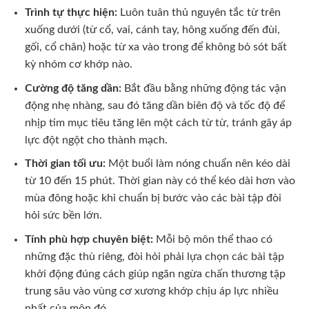
Trình tự thực hiện:
Luôn tuân thủ nguyên tắc từ trên
xuống dưới (từ cổ, vai, cánh tay, hông xuống đến đùi,
gối, cổ chân) hoặc từ xa vào trong để không bỏ sót bất
kỳ nhóm cơ khớp nào.
Cường độ tăng dần:
Bắt đầu bằng những động tác vận
động nhẹ nhàng, sau đó tăng dần biên độ và tốc độ để
nhịp tim mục tiêu tăng lên một cách từ từ, tránh gây áp
lực đột ngột cho thành mạch.
Thời gian tối ưu:
Một buổi làm nóng chuẩn nên kéo dài
từ 10 đến 15 phút. Thời gian này có thể kéo dài hơn vào
mùa đông hoặc khi chuẩn bị bước vào các bài tập đòi
hỏi sức bền lớn.
Tính phù hợp chuyên biệt:
Mỗi bộ môn thể thao có
những đặc thù riêng, đòi hỏi phải lựa chọn các bài tập
khởi động đúng cách giúp ngăn ngừa chấn thương tập
trung sâu vào vùng cơ xương khớp chịu áp lực nhiều
nhất của môn đó.