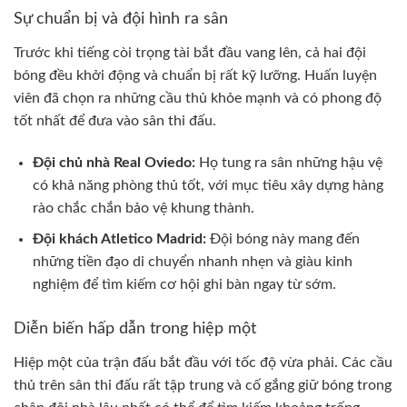
Sự chuẩn bị và đội hình ra sân
Trước khi tiếng còi trọng tài bắt đầu vang lên, cả hai đội
bóng đều khởi động và chuẩn bị rất kỹ lưỡng. Huấn luyện
viên đã chọn ra những cầu thủ khỏe mạnh và có phong độ
tốt nhất để đưa vào sân thi đấu.
Đội chủ nhà Real Oviedo:
Họ tung ra sân những hậu vệ
có khả năng phòng thủ tốt, với mục tiêu xây dựng hàng
rào chắc chắn bảo vệ khung thành.
Đội khách Atletico Madrid:
Đội bóng này mang đến
những tiền đạo di chuyển nhanh nhẹn và giàu kinh
nghiệm để tìm kiếm cơ hội ghi bàn ngay từ sớm.
Diễn biến hấp dẫn trong hiệp một
Hiệp một của trận đấu bắt đầu với tốc độ vừa phải. Các cầu
thủ trên sân thi đấu rất tập trung và cố gắng giữ bóng trong