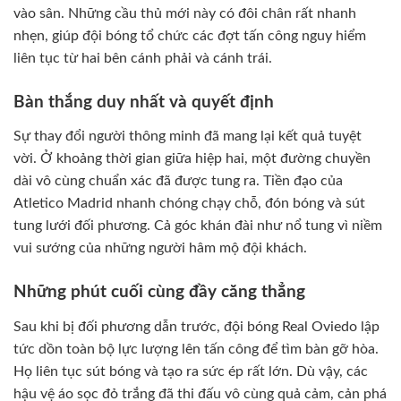
vào sân. Những cầu thủ mới này có đôi chân rất nhanh
nhẹn, giúp đội bóng tổ chức các đợt tấn công nguy hiểm
liên tục từ hai bên cánh phải và cánh trái.
Bàn thắng duy nhất và quyết định
Sự thay đổi người thông minh đã mang lại kết quả tuyệt
vời. Ở khoảng thời gian giữa hiệp hai, một đường chuyền
dài vô cùng chuẩn xác đã được tung ra. Tiền đạo của
Atletico Madrid nhanh chóng chạy chỗ, đón bóng và sút
tung lưới đối phương. Cả góc khán đài như nổ tung vì niềm
vui sướng của những người hâm mộ đội khách.
Những phút cuối cùng đầy căng thẳng
Sau khi bị đối phương dẫn trước, đội bóng Real Oviedo lập
tức dồn toàn bộ lực lượng lên tấn công để tìm bàn gỡ hòa.
Họ liên tục sút bóng và tạo ra sức ép rất lớn. Dù vậy, các
hậu vệ áo sọc đỏ trắng đã thi đấu vô cùng quả cảm, cản phá