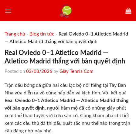
Skip
to
content
Trang chủ
-
Blog tin tức
-
Real Oviedo 0–1 Atletico Madrid
— Atletico Madrid thắng với bàn quyết định
Real Oviedo 0–1 Atletico Madrid —
Atletico Madrid thắng với bàn quyết định
Posted on
03/03/2026
by
Giày Tennis Com
Trận đấu bóng đá giữa hai câu lạc bộ nổi tiếng tại Tây Ban
Nha vừa diễn ra vô cùng hấp dẫn và kịch tính. Với kết quả
Real Oviedo 0–1 Atletico Madrid — Atletico Madrid thắng
với bàn quyết định
, người hâm mộ đã có những giây phút
xem thể thao tuyệt vời trên sân cỏ. Cùng khám phá chi tiết
xem các cầu thủ đã thi đấu xuất sắc như thế nào trong trận
cầu đáng nhớ này nhé.