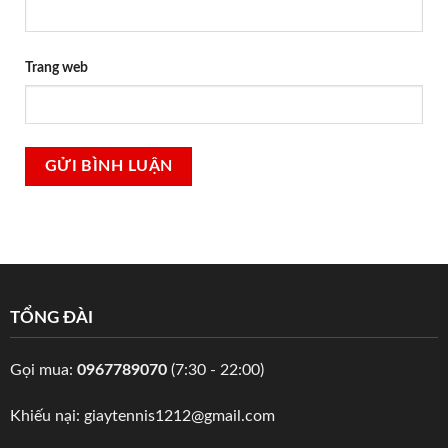
Trang web
TỔNG ĐÀI
Gọi mua:
0967789070
(7:30 - 22:00)
Khiếu nại:
giaytennis1212@gmail.com