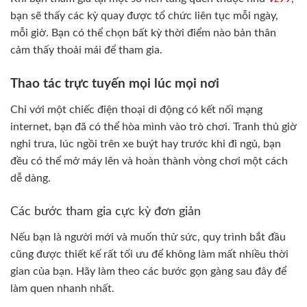
bạn sẽ thấy các kỳ quay được tổ chức liên tục mỗi ngày,
mỗi giờ. Bạn có thể chọn bất kỳ thời điểm nào bản thân
cảm thấy thoải mái để tham gia.
Thao tác trực tuyến mọi lúc mọi nơi
Chỉ với một chiếc điện thoại di động có kết nối mạng
internet, bạn đã có thể hòa mình vào trò chơi. Tranh thủ giờ
nghỉ trưa, lúc ngồi trên xe buýt hay trước khi đi ngủ, bạn
đều có thể mở máy lên và hoàn thành vòng chơi một cách
dễ dàng.
Các bước tham gia cực kỳ đơn giản
Nếu bạn là người mới và muốn thử sức, quy trình bắt đầu
cũng được thiết kế rất tối ưu để không làm mất nhiều thời
gian của bạn. Hãy làm theo các bước gọn gàng sau đây để
làm quen nhanh nhất.