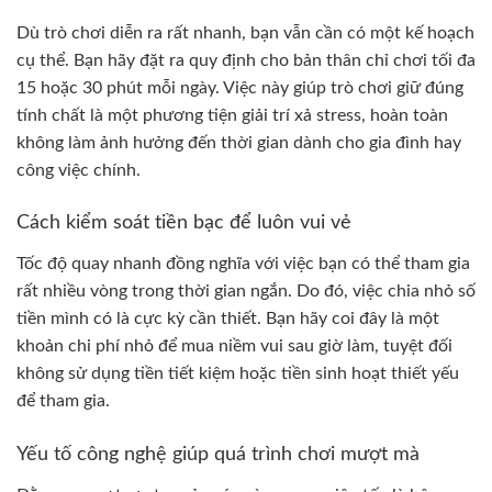
Dù trò chơi diễn ra rất nhanh, bạn vẫn cần có một kế hoạch
cụ thể. Bạn hãy đặt ra quy định cho bản thân chỉ chơi tối đa
15 hoặc 30 phút mỗi ngày. Việc này giúp trò chơi giữ đúng
tính chất là một phương tiện giải trí xả stress, hoàn toàn
không làm ảnh hưởng đến thời gian dành cho gia đình hay
công việc chính.
Cách kiểm soát tiền bạc để luôn vui vẻ
Tốc độ quay nhanh đồng nghĩa với việc bạn có thể tham gia
rất nhiều vòng trong thời gian ngắn. Do đó, việc chia nhỏ số
tiền mình có là cực kỳ cần thiết. Bạn hãy coi đây là một
khoản chi phí nhỏ để mua niềm vui sau giờ làm, tuyệt đối
không sử dụng tiền tiết kiệm hoặc tiền sinh hoạt thiết yếu
để tham gia.
Yếu tố công nghệ giúp quá trình chơi mượt mà